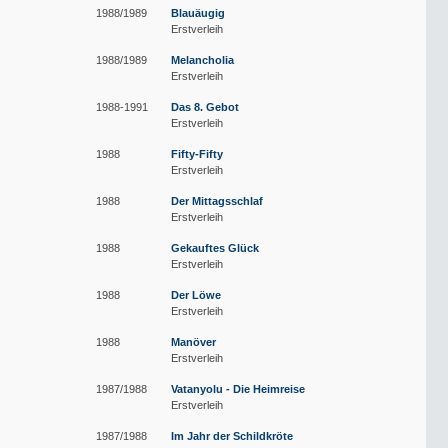
1988/1989
Blauäugig
Erstverleih
1988/1989
Melancholia
Erstverleih
1988-1991
Das 8. Gebot
Erstverleih
1988
Fifty-Fifty
Erstverleih
1988
Der Mittagsschlaf
Erstverleih
1988
Gekauftes Glück
Erstverleih
1988
Der Löwe
Erstverleih
1988
Manöver
Erstverleih
1987/1988
Vatanyolu - Die Heimreise
Erstverleih
1987/1988
Im Jahr der Schildkröte