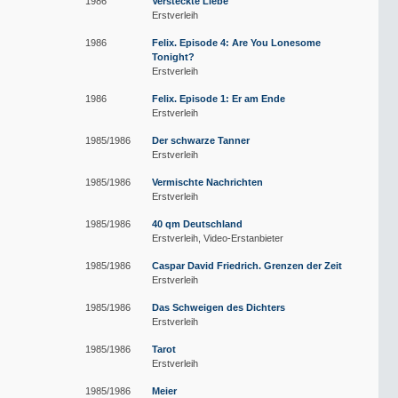
1986
Versteckte Liebe
Erstverleih
1986
Felix. Episode 4: Are You Lonesome
Tonight?
Erstverleih
1986
Felix. Episode 1: Er am Ende
Erstverleih
1985/1986
Der schwarze Tanner
Erstverleih
1985/1986
Vermischte Nachrichten
Erstverleih
1985/1986
40 qm Deutschland
Erstverleih
Video-Erstanbieter
1985/1986
Caspar David Friedrich. Grenzen der Zeit
Erstverleih
1985/1986
Das Schweigen des Dichters
Erstverleih
1985/1986
Tarot
Erstverleih
1985/1986
Meier