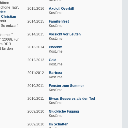
ehören
 schöne Tag",
2015/2016
Axolotl Overkill
elec
Kostüme
d
Christian
ebüt
2014/2015
Familienfest
. So entwarf
Kostüme
2014/2015
Vorsicht vor Leuten
cherheit"
Kostüme
 (2008). Für
tem DDR-
2013/2014
Phoenix
 für den
Kostüme
2012/2013
Gold
Kostüme
2011/2012
Barbara
Kostüme
2010/2011
Fenster zum Sommer
Kostüme
2010/2011
Etwas Besseres als den Tod
Kostüme
2009/2010
Glückliche Fügung
Kostüme
2009/2010
Im Schatten