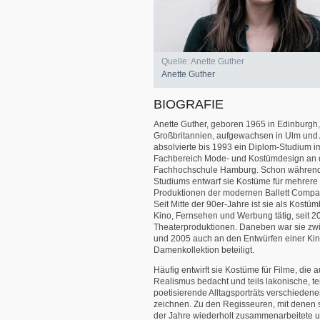
Quelle: Anette Guther
Anette Guther
BIOGRAFIE
Anette Guther, geboren 1965 in Edinburgh,
Großbritannien, aufgewachsen in Ulm und
absolvierte bis 1993 ein Diplom-Studium i
Fachbereich Mode- und Kostümdesign an 
Fachhochschule Hamburg. Schon währen
Studiums entwarf sie Kostüme für mehrere
Produktionen der modernen Ballett Compa
Seit Mitte der 90er-Jahre ist sie als Kostüm
Kino, Fernsehen und Werbung tätig, seit 2
Theaterproduktionen. Daneben war sie zw
und 2005 auch an den Entwürfen einer Kin
Damenkollektion beteiligt.
Häufig entwirft sie Kostüme für Filme, die a
Realismus bedacht und teils lakonische, te
poetisierende Alltagsporträts verschiedene
zeichnen. Zu den Regisseuren, mit denen s
der Jahre wiederholt zusammenarbeitete 