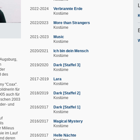
2022-2024
Verbrannte Erde
Kostüme
2022/2023
More than Strangers
Kostüme
2021-2023
Music
W
Kostüme
2020/2021
Ich bin dein Mensch
Kostüme
 Augsburg,
m
2019/2020
Dark [Staffel 3]
der
Kostüme
d des
2017-2019
Lara
Kostüme
ny "Coax".
bildnerin für
2018/2019
Dark [Staffel 2]
005 auch für
Kostüme
ischen 2003
der- und
2016/2017
Dark [Staffel 1]
Kostüme
uf
2016/2017
Magical Mystery
ils
Kostüme
r Milieus
ie im Lauf
2016/2017
Helle Nächte
und deren
Kostüme