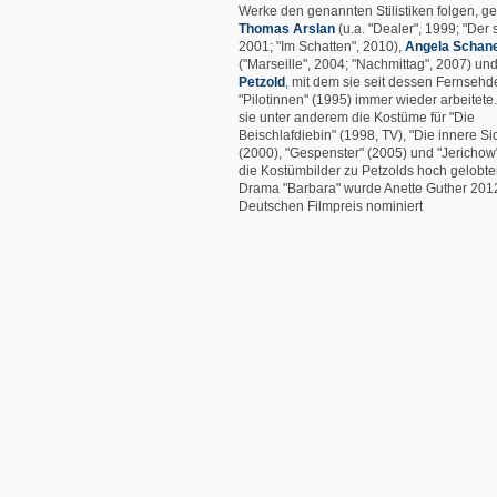
Werke den genannten Stilistiken folgen, g
Thomas Arslan
(u.a. "Dealer", 1999; "Der
2001; "Im Schatten", 2010),
Angela Schan
("Marseille", 2004; "Nachmittag", 2007) un
Petzold
, mit dem sie seit dessen Fernsehd
"Pilotinnen" (1995) immer wieder arbeitete
sie unter anderem die Kostüme für "Die
Beischlafdiebin" (1998, TV), "Die innere Si
(2000), "Gespenster" (2005) und "Jerichow"
die Kostümbilder zu Petzolds hoch gelob
Drama "Barbara" wurde Anette Guther 2012
Deutschen Filmpreis nominiert