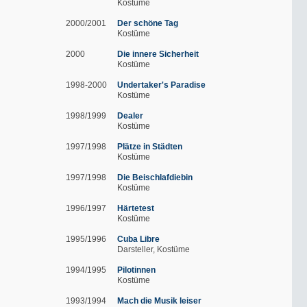
Kostüme
2000/2001
Der schöne Tag
Kostüme
2000
Die innere Sicherheit
Kostüme
1998-2000
Undertaker's Paradise
Kostüme
1998/1999
Dealer
Kostüme
1997/1998
Plätze in Städten
Kostüme
1997/1998
Die Beischlafdiebin
Kostüme
1996/1997
Härtetest
Kostüme
1995/1996
Cuba Libre
Darsteller
Kostüme
1994/1995
Pilotinnen
Kostüme
1993/1994
Mach die Musik leiser