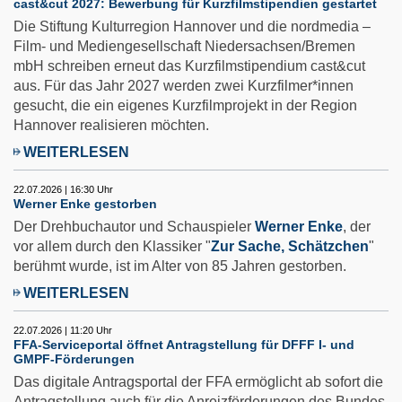
cast&cut 2027: Bewerbung für Kurzfilmstipendien gestartet
Die Stiftung Kulturregion Hannover und die nordmedia –
Film- und Mediengesellschaft Niedersachsen/Bremen
mbH schreiben erneut das Kurzfilmstipendium cast&cut
aus. Für das Jahr 2027 werden zwei Kurzfilmer*innen
gesucht, die ein eigenes Kurzfilmprojekt in der Region
Hannover realisieren möchten.
WEITERLESEN
22.07.2026 | 16:30 Uhr
Werner Enke gestorben
Der Drehbuchautor und Schauspieler
Werner Enke
, der
vor allem durch den Klassiker "
Zur Sache, Schätzchen
"
berühmt wurde, ist im Alter von 85 Jahren gestorben.
WEITERLESEN
22.07.2026 | 11:20 Uhr
FFA-Serviceportal öffnet Antragstellung für DFFF I- und
GMPF-Förderungen
Das digitale Antragsportal der FFA ermöglicht ab sofort die
Antragstellung auch für die Anreizförderungen des Bundes,