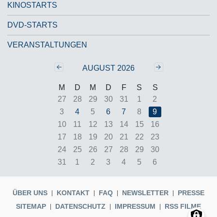
KINOSTARTS
DVD-STARTS
VERANSTALTUNGEN
Zurück
‹‹
Weiter
››
AUGUST 2026
M
D
M
D
F
S
S
27
28
29
30
31
1
2
3
4
5
6
7
8
9
10
11
12
13
14
15
16
17
18
19
20
21
22
23
24
25
26
27
28
29
30
31
1
2
3
4
5
6
ÜBER UNS
KONTAKT
FAQ
NEWSLETTER
PRESSE
SITEMAP
DATENSCHUTZ
IMPRESSUM
RSS FILME