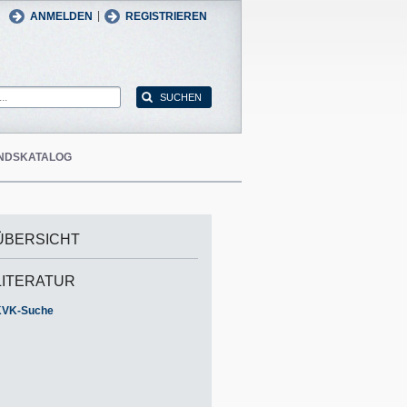
man
English
|
ANMELDEN
REGISTRIEREN
NDSKATALOG
ÜBERSICHT
LITERATUR
KVK-Suche