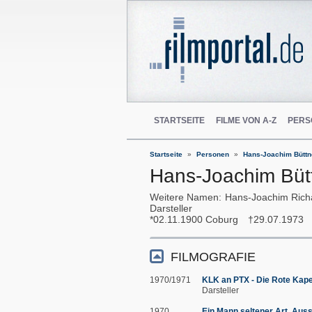
STARTSEITE
FILME VON A-Z
PERS
Startseite
Personen
Hans-Joachim Büttn
Hans-Joachim Büt
Weitere Namen
Hans-Joachim Rich
Darsteller
02.11.1900
Coburg
29.07.1973
FILMOGRAFIE
1970/1971
KLK an PTX - Die Rote Kape
Darsteller
1970
Ein Mann seltener Art. Aus