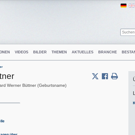
Ger
ONEN
VIDEOS
BILDER
THEMEN
AKTUELLES
BRANCHE
BESTA
er
tner
ard Werner Büttner (Geburtsname)
lle
sagen über