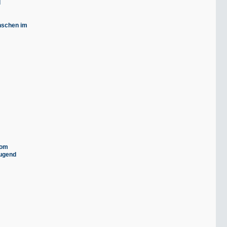
l
nschen im
vom
Jugend