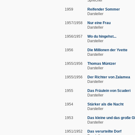
Sprecher
1959
Reifender Sommer
Darsteller
1957/1958
Nur eine Frau
Darsteller
1956/1957
Wo du hingehst...
Darsteller
1956
Die Millionen der Yvette
Darsteller
1955/1956
Thomas Müntzer
Darsteller
1955/1956
Der Richter von Zalamea
Darsteller
1955
Das Fräulein von Scuderi
Darsteller
1954
Stärker als die Nacht
Darsteller
1953
Das kleine und das große G
Darsteller
1951/1952
Das verurteilte Dorf