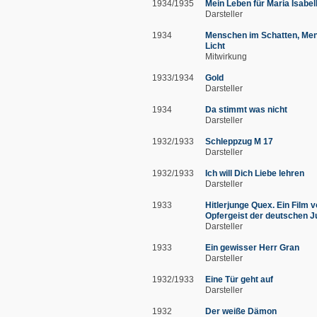
1934/1935
Mein Leben für Maria Isabel
Darsteller
1934
Menschen im Schatten, Me
Licht
Mitwirkung
1933/1934
Gold
Darsteller
1934
Da stimmt was nicht
Darsteller
1932/1933
Schleppzug M 17
Darsteller
1932/1933
Ich will Dich Liebe lehren
Darsteller
1933
Hitlerjunge Quex. Ein Film 
Opfergeist der deutschen 
Darsteller
1933
Ein gewisser Herr Gran
Darsteller
1932/1933
Eine Tür geht auf
Darsteller
1932
Der weiße Dämon