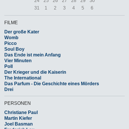
24
25
26
27
28
29
30
31
1
2
3
4
5
6
FILME
Der große Kater
Womb
Picco
Soul Boy
Das Ende ist mein Anfang
Vier Minuten
Poll
Der Krieger und die Kaiserin
The International
Das Parfum - Die Geschichte eines Mörders
Drei
PERSONEN
Christiane Paul
Martin Kiefer
Joel Basman