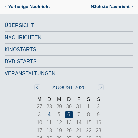
« Vorherige Nachricht
Nächste Nachricht »
ÜBERSICHT
NACHRICHTEN
KINOSTARTS
DVD-STARTS
VERANSTALTUNGEN
Zurück
‹‹
Weiter
››
AUGUST 2026
M
D
M
D
F
S
S
27
28
29
30
31
1
2
3
4
5
6
7
8
9
10
11
12
13
14
15
16
17
18
19
20
21
22
23