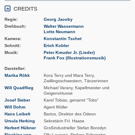
CREDITS
Regie
Georg Jacoby
Drehbuch
Walter Wassermann
Lotte Neumann
Kamera
Konstantin Tschet
Schnitt
Erich Kobler
Musik
Peter Kreuder Jr. (Lieder)
Frank Fox (Illustrationsmusik)
Darsteller
Marika Rökk
Kora Terry und Mara Terry,
Zwillingsschwestern, Tänzerinnen
Will Quadflieg
Michael Varany, Kapellmeister und
Geigenvirtuose
Josef Sieber
Karel Tobias, genannt "Tobs"
Will Dohm
Agent Möller
Hans Leibelt
Bartos, Direktor des Odeon
Ursula Herking
Sekretärin Frl. Haase
Herbert Hübner
Großindustrieller Stefan Borodyn
Flockina von
Olly Laurenz, Stefans Schwester