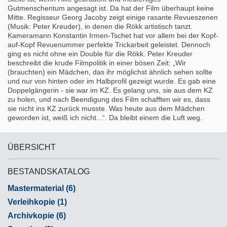
Gutmenschentum angesagt ist. Da hat der Film überhaupt keine
Mitte. Regisseur Georg Jacoby zeigt einige rasante Revueszenen
(Musik: Peter Kreuder), in denen die Rökk artistisch tanzt.
Kameramann Konstantin Irmen-Tschet hat vor allem bei der Kopf-
auf-Kopf Revuenummer perfekte Trickarbeit geleistet. Dennoch
ging es nicht ohne ein Double für die Rökk. Peter Kreuder
beschreibt die krude Filmpolitik in einer bösen Zeit: „Wir
(brauchten) ein Mädchen, das ihr möglichst ähnlich sehen sollte
und nur von hinten oder im Halbprofil gezeigt wurde. Es gab eine
Doppelgängerin - sie war im KZ. Es gelang uns, sie aus dem KZ
zu holen, und nach Beendigung des Film schafften wir es, dass
sie nicht ins KZ zurück musste. Was heute aus dem Mädchen
geworden ist, weiß ich nicht...“. Da bleibt einem die Luft weg.
ÜBERSICHT
BESTANDSKATALOG
Mastermaterial (6)
Verleihkopie (1)
Archivkopie (6)