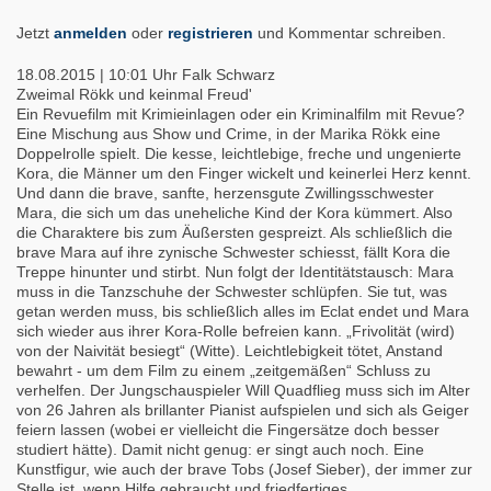
Jetzt
anmelden
oder
registrieren
und Kommentar schreiben.
18.08.2015 | 10:01 Uhr
Falk Schwarz
Zweimal Rökk und keinmal Freud'
Ein Revuefilm mit Krimieinlagen oder ein Kriminalfilm mit Revue?
Eine Mischung aus Show und Crime, in der Marika Rökk eine
Doppelrolle spielt. Die kesse, leichtlebige, freche und ungenierte
Kora, die Männer um den Finger wickelt und keinerlei Herz kennt.
Und dann die brave, sanfte, herzensgute Zwillingsschwester
Mara, die sich um das uneheliche Kind der Kora kümmert. Also
die Charaktere bis zum Äußersten gespreizt. Als schließlich die
brave Mara auf ihre zynische Schwester schiesst, fällt Kora die
Treppe hinunter und stirbt. Nun folgt der Identitätstausch: Mara
muss in die Tanzschuhe der Schwester schlüpfen. Sie tut, was
getan werden muss, bis schließlich alles im Eclat endet und Mara
sich wieder aus ihrer Kora-Rolle befreien kann. „Frivolität (wird)
von der Naivität besiegt“ (Witte). Leichtlebigkeit tötet, Anstand
bewahrt - um dem Film zu einem „zeitgemäßen“ Schluss zu
verhelfen. Der Jungschauspieler Will Quadflieg muss sich im Alter
von 26 Jahren als brillanter Pianist aufspielen und sich als Geiger
feiern lassen (wobei er vielleicht die Fingersätze doch besser
studiert hätte). Damit nicht genug: er singt auch noch. Eine
Kunstfigur, wie auch der brave Tobs (Josef Sieber), der immer zur
Stelle ist, wenn Hilfe gebraucht und friedfertiges