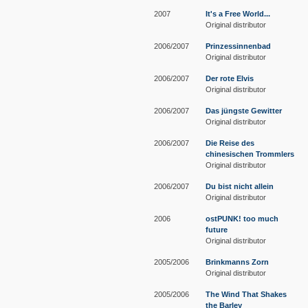
2007
It's a Free World...
Original distributor
2006/2007
Prinzessinnenbad
Original distributor
2006/2007
Der rote Elvis
Original distributor
2006/2007
Das jüngste Gewitter
Original distributor
2006/2007
Die Reise des
chinesischen Trommlers
Original distributor
2006/2007
Du bist nicht allein
Original distributor
2006
ostPUNK! too much
future
Original distributor
2005/2006
Brinkmanns Zorn
Original distributor
2005/2006
The Wind That Shakes
the Barley