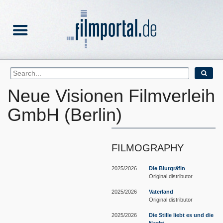
Neue Visionen Filmverleih
GmbH (Berlin)
FILMOGRAPHY
2025/2026
Die Blutgräfin
Original distributor
2025/2026
Vaterland
Original distributor
2025/2026
Die Stille liebt es und die