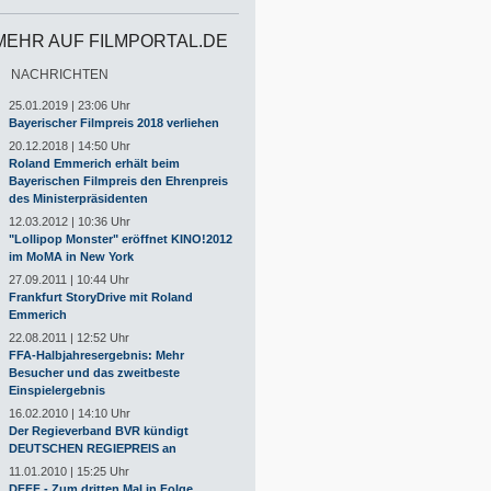
MEHR AUF FILMPORTAL.DE
NACHRICHTEN
25.01.2019 | 23:06 Uhr
Bayerischer Filmpreis 2018 verliehen
20.12.2018 | 14:50 Uhr
Roland Emmerich erhält beim
Bayerischen Filmpreis den Ehrenpreis
des Ministerpräsidenten
12.03.2012 | 10:36 Uhr
"Lollipop Monster" eröffnet KINO!2012
im MoMA in New York
27.09.2011 | 10:44 Uhr
Frankfurt StoryDrive mit Roland
Emmerich
22.08.2011 | 12:52 Uhr
FFA-Halbjahresergebnis: Mehr
Besucher und das zweitbeste
Einspielergebnis
16.02.2010 | 14:10 Uhr
Der Regieverband BVR kündigt
DEUTSCHEN REGIEPREIS an
11.01.2010 | 15:25 Uhr
DFFF - Zum dritten Mal in Folge