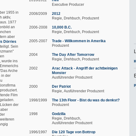
Executive Producer
er 1955 in
2008/2009
2012
 aktiv,
Regie
Drehbuch
Produzent
r aus. 1977
enbild an
2006-2008
10,000 B.C.
München
Regie
Drehbuch
Produzent
tern aber
2005-2007
Trade - Willkommen in Amerika
is Dörries
Produzent
eiligt. Sein
anzmann"
2004
The Day After Tomorrow
ten
Regie
Drehbuch
Produzent
, wurde ins
. Emmerichs
2002
Arac Attack - Angriff der achtbeinigen
 "Das Arche
Monster
 in der
Ausführender Produzent
zu
tionsfirma
P
2000
Der Patriot
produziert.
Regie
Ausführender Produzent
tende Film
ngeladen.
1998/1999
The 13th Floor - Bist du was du denkst?
 Lücken der
Produzent
 aber
1998
Godzilla
der
Regie
Drehbuch
 weiteren
Ausführender Produzent
ängig
1996/1997
Die 120 Tage von Bottrop