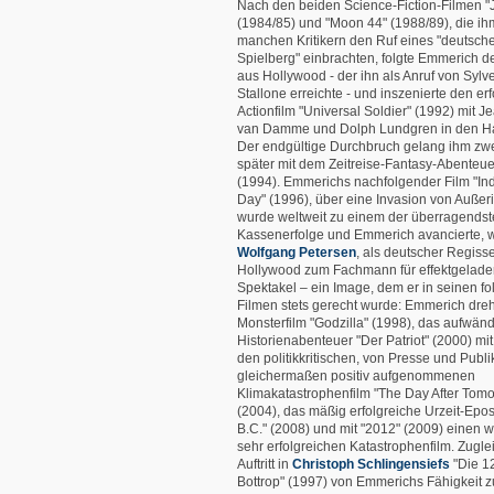
Nach den beiden Science-Fiction-Filmen "
(1984/85) und "Moon 44" (1988/89), die ih
manchen Kritikern den Ruf eines "deutsch
Spielberg" einbrachten, folgte Emmerich d
aus Hollywood - der ihn als Anruf von Sylv
Stallone erreichte - und inszenierte den er
Actionfilm "Universal Soldier" (1992) mit 
van Damme und Dolph Lundgren in den Ha
Der endgültige Durchbruch gelang ihm zw
später mit dem Zeitreise-Fantasy-Abenteue
(1994). Emmerichs nachfolgender Film "I
Day" (1996), über eine Invasion von Außer
wurde weltweit zu einem der überragends
Kassenerfolge und Emmerich avancierte, 
Wolfgang Petersen
, als deutscher Regisse
Hollywood zum Fachmann für effektgelad
Spektakel – ein Image, dem er in seinen f
Filmen stets gerecht wurde: Emmerich dre
Monsterfilm "Godzilla" (1998), das aufwän
Historienabenteuer "Der Patriot" (2000) mi
den politikkritischen, von Presse und Publ
gleichermaßen positiv aufgenommenen
Klimakatastrophenfilm "The Day After Tom
(2004), das mäßig erfolgreiche Urzeit-Epo
B.C." (2008) und mit "2012" (2009) einen w
sehr erfolgreichen Katastrophenfilm. Zugle
Auftritt in
Christoph Schlingensiefs
"Die 1
Bottrop" (1997) von Emmerichs Fähigkeit z