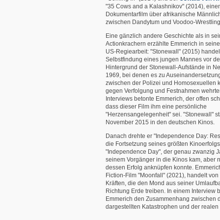
"35 Cows and a Kalashnikov" (2014), ein
Dokumentarfilm über afrikanische Männlich
zwischen Dandytum und Voodoo-Wrestling
Eine gänzlich andere Geschichte als in se
Actionkrachern erzählte Emmerich in sein
US-Regiearbeit: "Stonewall" (2015) handel
Selbstfindung eines jungen Mannes vor d
Hintergrund der Stonewall-Aufstände in N
1969, bei denen es zu Auseinandersetzun
zwischen der Polizei und Homosexuellen k
gegen Verfolgung und Festnahmen wehrten
Interviews betonte Emmerich, der offen sch
dass dieser Film ihm eine persönliche
"Herzensangelegenheit" sei. "Stonewall" st
November 2015 in den deutschen Kinos.
Danach drehte er "Independence Day: Res
die Fortsetzung seines größten Kinoerfolgs
"Independence Day", der genau zwanzig J
seinem Vorgänger in die Kinos kam, aber n
dessen Erfolg anknüpfen konnte. Emmeric
Fiction-Film "Moonfall" (2021), handelt vo
Kräften, die den Mond aus seiner Umlaufb
Richtung Erde treiben. In einem Interview 
Emmerich den Zusammenhang zwischen d
dargestellten Katastrophen und der realen 