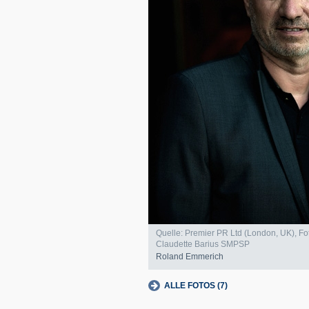
Quelle: Premier PR Ltd (London, UK), Fo
Claudette Barius SMPSP
Roland Emmerich
ALLE FOTOS (7)