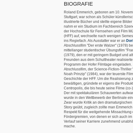
BIOGRAFIE
Roland Emmerich, geboren am 10. Novemb
Stuttgart, war schon als Schüler künstlerisch
illustrierte Bücher und stellte eigene Bilde
nahm er ein Studium im Fachbereich Szen
der Hochschule für Fernsehen und Film 
(HFF) auf, wechselte nach wenigen Semes
ins Regiefach. Als Ausstatter war er an
Dor
Abschlussfilm "Der erste Walzer" (1978) bet
mittellanger studentischer Übungsfilm "Fr
(1979), den er mit geringem Budget und al
Freunden aus dem Schultheater realisierte
Programm der Hofer Filmtage eingeladen
Abschlussfilm, der Science-Fiction-Thriller
Noah Prinzip" (1984), war der teuerste Film
Geschichte der HFF. Um die Realisierung 
bewältigen, gründete er eigens die Produk
Centropolis, die bis heute seine Filme (co-)
Der mit spektakulären Schauwerten aufwar
wurde in den Wettbewerb der Berlinale ei
Zwar wurde Kritik an den dramaturgischen
Story geübt, zugleich zollte man Emmerich
Respekt für die weitgehende Missachtung 
Fördergremien, von denen er sich auch im
Verlauf seiner Karriere zunehmend unabh
mache.