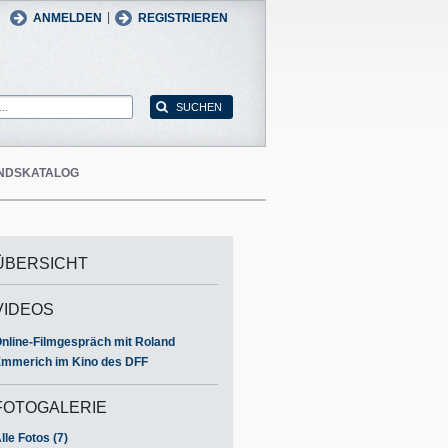
man
English
|
ANMELDEN
REGISTRIEREN
NDSKATALOG
ÜBERSICHT
VIDEOS
nline-Filmgespräch mit Roland
mmerich im Kino des DFF
FOTOGALERIE
lle Fotos (7)