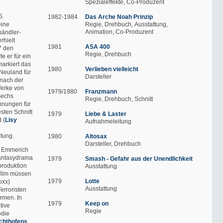
Spezialeffekte
Co-Produzent
5.
1982-1984
Das Arche Noah Prinzip
eine
Regie
Drehbuch
Ausstattung
Animation
Co-Produzent
händler-
rhielt
1981
ASA 400
7 den
Regie
Drehbuch
e er für ein
markiert das
1980
Verlieben vielleicht
Neuland für
Darsteller
 nach der
Werke von
1979/1980
Franzmann
sechs
Regie
Drehbuch
Schnitt
hnungen für
esten Schnitt
1979
Liebe & Laster
 (
Lisy
Aufnahmeleitung
ltung.
1980
Altosax
Darsteller
Drehbuch
e Emmerich
Fantasydrama
1979
Smash - Gefahr aus der Unendlichkeit
dproduktion
Ausstattung
film müssen
1979
Lotte
oxx)
Ausstattung
erroristen
ürmen. In
1979
Keep on
tive
Regie
die
chthofens