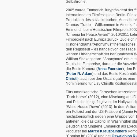
Selbstironie.
2005 wurde Emmerich Jurypräsident der 5
Internationalen Filmfestspiele Berlin. Für s
Produktion des sozialkritischen Menschen
Dramas "Trade – Willkommen in Amerika" e
Emmerich beim Hessischen Filmpreis 200
"Cinema for Peace Award". 2010/2011 kehrt
Filmprojekt nach Europa zurück: Zugleich 
Historiendrama "Anonymus" thematisches 
den Regisseur – es handelt von der Frage
wahren Urheberschaft der berühmtesten 
William Shakespeare. "Anonymus" erhielt 
Deutsche Filmpreise, darunter die Auszeic
die Beste Kamera (
Anna Foerster
), den B
(
Peter R. Adam
) und das Beste Kostümbild
Christl
); auch bei den Oscars gab es eine
Nominierung für Lisy Christls Kostümgesta
Fürs amerikanische Fernsehen inszeniert
"Dark Horse" (2012), eine Mischung aus 
und Politthriller, gefolgt von der Hollywoo
"White House Down" (2013): In dem Action
ein Polizist und der US-Präsident (Jamie F
höchstpersönlich gegen eine Gruppe von T
antreten, die das Capitol in Washington st
Deutschland fungierte Emmerich als Execu
Producer bei
Marco Kreuzpaintners
Komö
"Coming In" (2014) und bei
Oswald von Ri