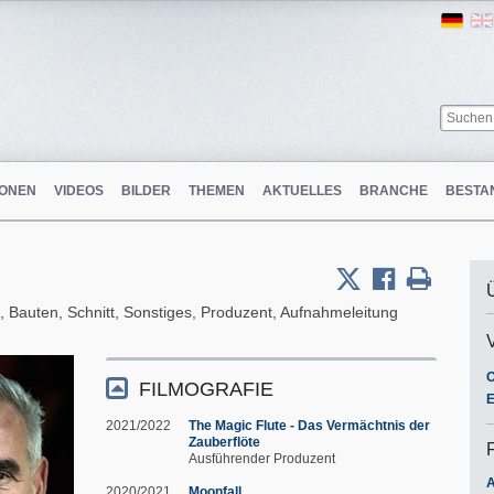
Ger
ONEN
VIDEOS
BILDER
THEMEN
AKTUELLES
BRANCHE
BESTA
, Bauten, Schnitt, Sonstiges, Produzent, Aufnahmeleitung
O
FILMOGRAFIE
E
2021/2022
The Magic Flute - Das Vermächtnis der
Zauberflöte
Ausführender Produzent
A
2020/2021
Moonfall