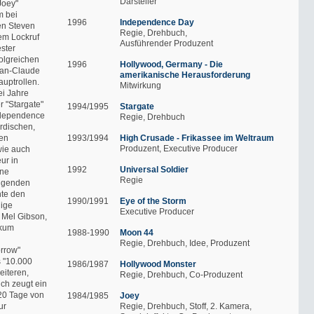
Darsteller
Joey"
m bei
1996
Independence Day
en Steven
Regie
Drehbuch
em Lockruf
Ausführender Produzent
ester
folgreichen
1996
Hollywood, Germany - Die
Jean-Claude
amerikanische Herausforderung
uptrollen.
Mitwirkung
ei Jahre
r "Stargate"
1994/1995
Stargate
ndependence
Regie
Drehbuch
irdischen,
ten
1993/1994
High Crusade - Frikassee im Weltraum
Produzent
Executive Producer
wie auch
ur in
1992
Universal Soldier
ene
Regie
olgenden
hte den
1990/1991
Eye of the Storm
dige
Executive Producer
t Mel Gibson,
ikum
1988-1990
Moon 44
Regie
Drehbuch
Idee
Produzent
orrow"
s "10.000
1986/1987
Hollywood Monster
eiteren,
Regie
Drehbuch
Co-Produzent
ich zeugt ein
20 Tage von
1984/1985
Joey
ur
Regie
Drehbuch
Stoff
2. Kamera