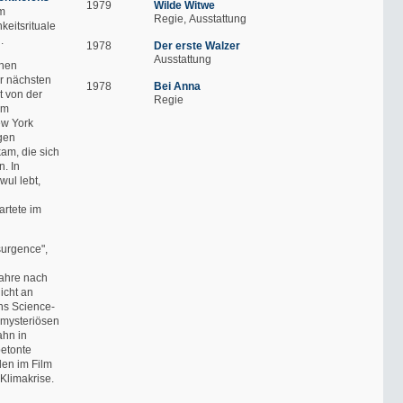
1979
Wilde Witwe
em
Regie
Ausstattung
keitsrituale
.
1978
Der erste Walzer
Ausstattung
inen
er nächsten
1978
Bei Anna
t von der
Regie
em
ew York
gen
am, die sich
. In
wul lebt,
artete im
urgence",
ahre nach
icht an
hs Science-
n mysteriösen
ahn in
betonte
en im Film
Klimakrise.