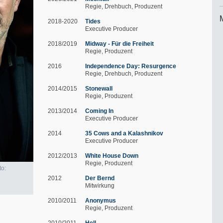
Regie
Drehbuch
Produzent
2018-2020
Tides
Executive Producer
2018/2019
Midway - Für die Freiheit
Regie
Produzent
2016
Independence Day: Resurgence
Regie
Drehbuch
Produzent
2014/2015
Stonewall
Regie
Produzent
2013/2014
Coming In
Executive Producer
2014
35 Cows and a Kalashnikov
Executive Producer
2012/2013
White House Down
Regie
Produzent
to:
2012
Der Bernd
Mitwirkung
2010/2011
Anonymus
Regie
Produzent
2010/2011
Hell