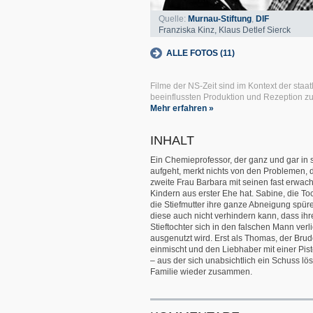
Quelle:
Murnau-Stiftung
,
DIF
Franziska Kinz, Klaus Detlef Sierck
ALLE FOTOS (11)
Filme der NS-Zeit sind im Kontext der staat
beeinflussten Produktion und Rezeption z
Mehr erfahren »
INHALT
Ein Chemieprofessor, der ganz und gar in s
aufgeht, merkt nichts von den Problemen, 
zweite Frau Barbara mit seinen fast erwa
Kindern aus erster Ehe hat. Sabine, die Toc
die Stiefmutter ihre ganze Abneigung spür
diese auch nicht verhindern kann, dass ihr
Stieftochter sich in den falschen Mann verl
ausgenutzt wird. Erst als Thomas, der Brude
einmischt und den Liebhaber mit einer Pist
– aus der sich unabsichtlich ein Schuss löst
Familie wieder zusammen.