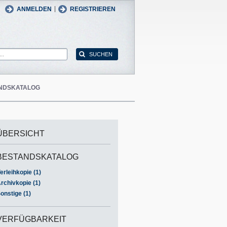
man
English
|
ANMELDEN
REGISTRIEREN
NDSKATALOG
ÜBERSICHT
BESTANDSKATALOG
erleihkopie (1)
rchivkopie (1)
onstige (1)
VERFÜGBARKEIT