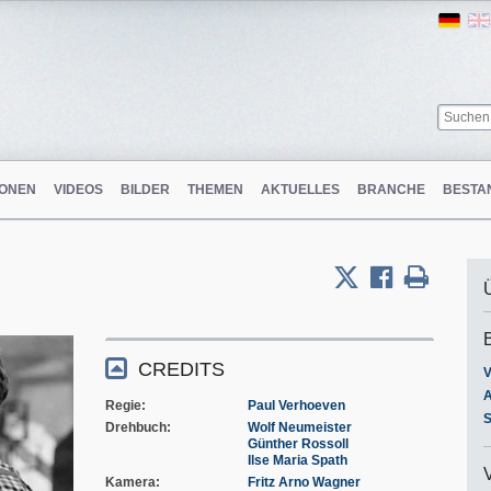
Ger
ONEN
VIDEOS
BILDER
THEMEN
AKTUELLES
BRANCHE
BESTA
CREDITS
V
A
Regie
Paul Verhoeven
S
Drehbuch
Wolf Neumeister
Günther Rossoll
Ilse Maria Spath
Kamera
Fritz Arno Wagner