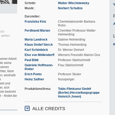
Schnitt
Walter Wischniewsky
V
Musik
Norbert Schultze
Darsteller
Franziska Kinz
Chemielaborantin Barbara
A
Rohn
Ferdinand Marian
Chemiker Professor Walter
lich
Helmerding
u sehen.
Maria Landrock
Sabine Helmerding
Klaus Detlef Sierck
Thomas Helmerding
Karl Schönböck
Dr. Werner Deinert
Else von Möllendorff
Werners Freundin Marion Dux
einer Arbeit
Paul Bildt
Professor Stahlschmidt
die seine
Gabriele Hoffmann-
Frau Stahlschmidt
chsenen
Rotter
hter, lässt
Erich Ponto
Professor Skutor
en, weshalb
e
Heinz Salfner
Nussperger
iebt und
r, sich
Produktionsfirma
Tobis-Filmkunst GmbH
ole bedroht
(Berlin) (Herstellungsgruppe
 – findet die
Heinrich Jonen)
ALLE CREDITS