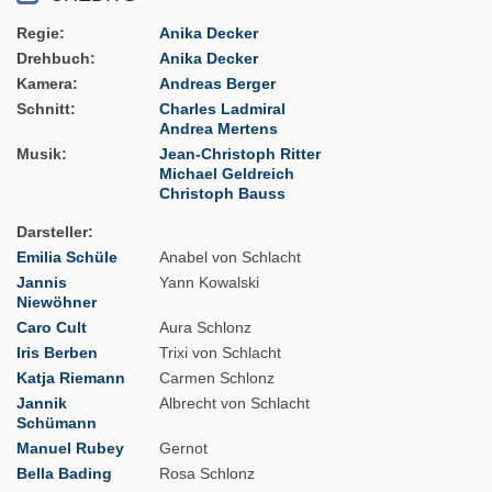
Regie
Anika Decker
Drehbuch
Anika Decker
Kamera
Andreas Berger
Schnitt
Charles Ladmiral
Andrea Mertens
Musik
Jean-Christoph Ritter
Michael Geldreich
Christoph Bauss
Darsteller
Emilia Schüle
Anabel von Schlacht
Jannis
Yann Kowalski
Niewöhner
Caro Cult
Aura Schlonz
Iris Berben
Trixi von Schlacht
Katja Riemann
Carmen Schlonz
Jannik
Albrecht von Schlacht
Schümann
Manuel Rubey
Gernot
Bella Bading
Rosa Schlonz