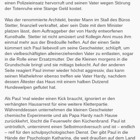
einen Polizeieinsatz hervorruft und seinen Vater wegen Störung
der Totenruhe eine Stange Geld kostet.
Was der renommierte Architekt, bester Mann im Stall des Büros
Stetter, finanziell verkraftet, aber sein Date mit dem Minister
platzen lässt, dem Auftraggeber der von Hardy entworfenen
Kunsthalle. Stetter ist nicht amüsiert und Kollegin Anni muss ihm
einmal mehr aus der Bredouille helfen. Auf der einen Seite
kümmert sich Paul liebevoll um seine Geschwister, schlüpft, um
den vielbeschäftigten alleinerziehenden Vater zu entlasten, sogar
in die Rolle einer Ersatzmutter. Der die Kleinen morgens in die
Grundschule bringt und sie mittags bekocht. Auf der anderen
Seite reagiert Paul immer wieder höchst aggressiv, das kann
seinen Mathelehrer ebenso treffen wie Vater Hardy, nachdem
dessen Ältester das Haus mit einem halben Dutzend
Hundewelpen geflutet hat.
Als Paul ‘mal wieder einen Kick braucht, ignoriert er den
verhängten Hausarrest für eine weitere Kletterpartie.
Währenddessen unternehmen die kleinen Geschwister
chemische Experimente und als Papa Hardy nach Hause
zurückkehrt, löscht die Feuerwehr den Küchenbrand. Paul ist
untröstlich, unternimmt einen Selbstmordversuch und ist – endlich
– reif für den schulpsychologischen Dienst. Der gibt Paul in die
Hände der Psychologin Katharina, die weit draußen auf dem Land