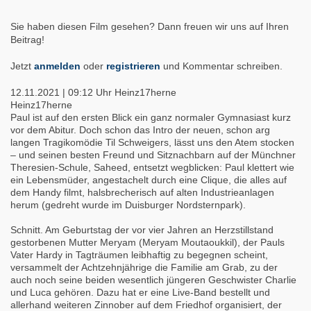
Sie haben diesen Film gesehen? Dann freuen wir uns auf Ihren
Beitrag!
Jetzt
anmelden
oder
registrieren
und Kommentar schreiben.
12.11.2021 | 09:12 Uhr
Heinz17herne
Heinz17herne
Paul ist auf den ersten Blick ein ganz normaler Gymnasiast kurz
vor dem Abitur. Doch schon das Intro der neuen, schon arg
langen Tragikomödie Til Schweigers, lässt uns den Atem stocken
– und seinen besten Freund und Sitznachbarn auf der Münchner
Theresien-Schule, Saheed, entsetzt wegblicken: Paul klettert wie
ein Lebensmüder, angestachelt durch eine Clique, die alles auf
dem Handy filmt, halsbrecherisch auf alten Industrieanlagen
herum (gedreht wurde im Duisburger Nordsternpark).
Schnitt. Am Geburtstag der vor vier Jahren an Herzstillstand
gestorbenen Mutter Meryam (Meryam Moutaoukkil), der Pauls
Vater Hardy in Tagträumen leibhaftig zu begegnen scheint,
versammelt der Achtzehnjährige die Familie am Grab, zu der
auch noch seine beiden wesentlich jüngeren Geschwister Charlie
und Luca gehören. Dazu hat er eine Live-Band bestellt und
allerhand weiteren Zinnober auf dem Friedhof organisiert, der