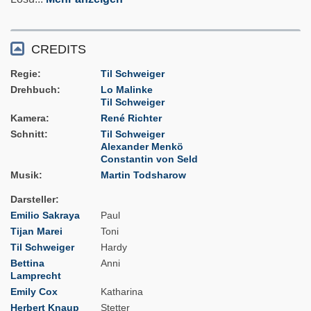
CREDITS
Regie
Til Schweiger
Drehbuch
Lo Malinke
Til Schweiger
Kamera
René Richter
Schnitt
Til Schweiger
Alexander Menkö
Constantin von Seld
Musik
Martin Todsharow
Darsteller
Emilio Sakraya
Paul
Tijan Marei
Toni
Til Schweiger
Hardy
Bettina
Anni
Lamprecht
Emily Cox
Katharina
Herbert Knaup
Stetter