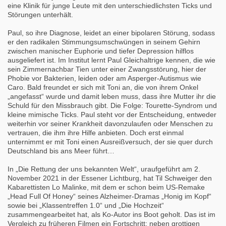
eine Klinik für junge Leute mit den unterschiedlichsten Ticks und
Störungen unterhält.
Paul, so ihre Diagnose, leidet an einer bipolaren Störung, sodass
er den radikalen Stimmungsumschwüngen in seinem Gehirn
zwischen manischer Euphorie und tiefer Depression hilflos
ausgeliefert ist. Im Institut lernt Paul Gleichaltrige kennen, die wie
sein Zimmernachbar Tien unter einer Zwangsstörung, hier der
Phobie vor Bakterien, leiden oder am Asperger-Autismus wie
Caro. Bald freundet er sich mit Toni an, die von ihrem Onkel
„angefasst“ wurde und damit leben muss, dass ihre Mutter ihr die
Schuld für den Missbrauch gibt. Die Folge: Tourette-Syndrom und
kleine mimische Ticks. Paul steht vor der Entscheidung, entweder
weiterhin vor seiner Krankheit davonzulaufen oder Menschen zu
vertrauen, die ihm ihre Hilfe anbieten. Doch erst einmal
unternimmt er mit Toni einen Ausreißversuch, der sie quer durch
Deutschland bis ans Meer führt…
In „Die Rettung der uns bekannten Welt“, uraufgeführt am 2.
November 2021 in der Essener Lichtburg, hat Til Schweiger den
Kabarettisten Lo Malinke, mit dem er schon beim US-Remake
„Head Full Of Honey“ seines Alzheimer-Dramas „Honig im Kopf“
sowie bei „Klassentreffen 1.0“ und „Die Hochzeit“
zusammengearbeitet hat, als Ko-Autor ins Boot geholt. Das ist im
Vergleich zu früheren Filmen ein Fortschritt: neben grottigen