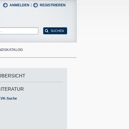
man
English
|
ANMELDEN
REGISTRIEREN
NDSKATALOG
ÜBERSICHT
LITERATUR
KVK-Suche