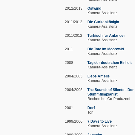
2012/2013
Ostwind
Kamera-Assistenz
2011/2012
Die Gurkenkönigin
Kamera-Assistenz
2011/2012
Türkisch für Anfänger
Kamera-Assistenz
2011
Die Tote im Moorwald
Kamera-Assistenz
2008
Tag der deutschen Einheit
Kamera-Assistenz
2004/2005
Liebe Amelie
Kamera-Assistenz
2004/2005
The Sounds of Silents - Der
Stummfilmpianist
Recherche
Co-Produzent
2001
Dorf
Ton
1999/2000
7 Days to Live
Kamera-Assistenz
1999/2000
Jenseits