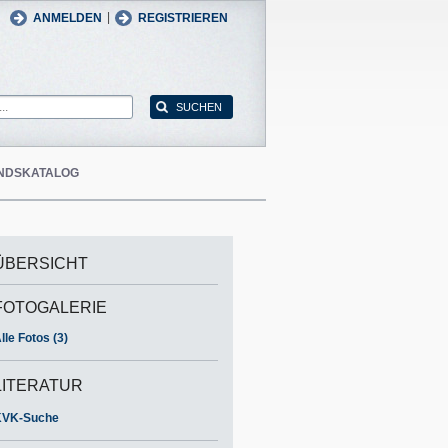
man
English
|
ANMELDEN
REGISTRIEREN
NDSKATALOG
ÜBERSICHT
FOTOGALERIE
lle Fotos (3)
LITERATUR
KVK-Suche