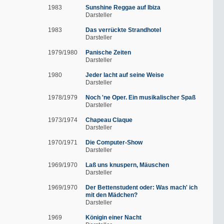
1983
Sunshine Reggae auf Ibiza
Darsteller
1983
Das verrückte Strandhotel
Darsteller
1979/1980
Panische Zeiten
Darsteller
1980
Jeder lacht auf seine Weise
Darsteller
1978/1979
Noch 'ne Oper. Ein musikalischer Spaß
Darsteller
1973/1974
Chapeau Claque
Darsteller
1970/1971
Die Computer-Show
Darsteller
1969/1970
Laß uns knuspern, Mäuschen
Darsteller
1969/1970
Der Bettenstudent oder: Was mach' ich
mit den Mädchen?
Darsteller
1969
Königin einer Nacht