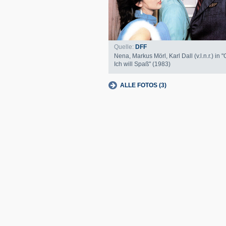
Quelle:
DFF
Nena, Markus Mörl, Karl Dall (v.l.n.r.) in 
Ich will Spaß" (1983)
ALLE FOTOS (3)