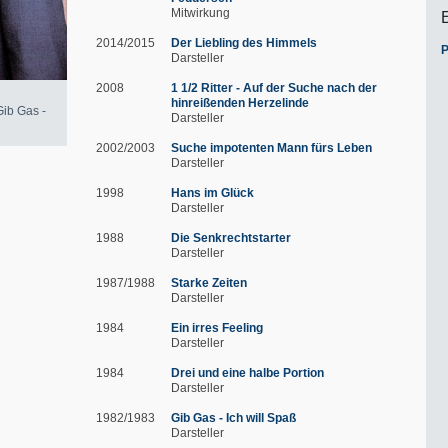
Mitwirkung
2014/2015
Der Liebling des Himmels
P
Darsteller
2008
1 1/2 Ritter - Auf der Suche nach der
hinreißenden Herzelinde
"Gib Gas -
Darsteller
2002/2003
Suche impotenten Mann fürs Leben
Darsteller
1998
Hans im Glück
Darsteller
1988
Die Senkrechtstarter
Darsteller
1987/1988
Starke Zeiten
Darsteller
1984
Ein irres Feeling
Darsteller
1984
Drei und eine halbe Portion
Darsteller
1982/1983
Gib Gas - Ich will Spaß
Darsteller