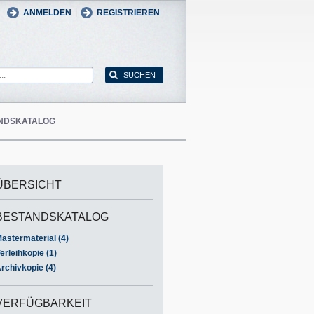
man
English
|
ANMELDEN
REGISTRIEREN
NDSKATALOG
ÜBERSICHT
BESTANDSKATALOG
astermaterial (4)
erleihkopie (1)
rchivkopie (4)
VERFÜGBARKEIT