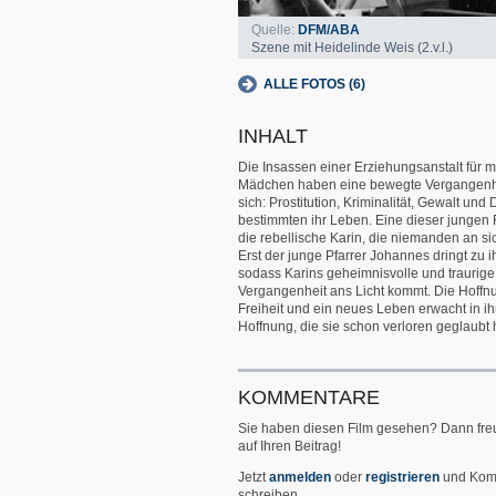
Quelle:
DFM/ABA
Szene mit Heidelinde Weis (2.v.l.)
ALLE FOTOS (6)
INHALT
Die Insassen einer Erziehungsanstalt für m
Mädchen haben eine bewegte Vergangenhe
sich: Prostitution, Kriminalität, Gewalt und
bestimmten ihr Leben. Eine dieser jungen 
die rebellische Karin, die niemanden an sic
Erst der junge Pfarrer Johannes dringt zu ih
sodass Karins geheimnisvolle und traurige
Vergangenheit ans Licht kommt. Die Hoffn
Freiheit und ein neues Leben erwacht in ih
Hoffnung, die sie schon verloren geglaubt h
KOMMENTARE
Sie haben diesen Film gesehen? Dann fre
auf Ihren Beitrag!
Jetzt
anmelden
oder
registrieren
und Kom
schreiben.