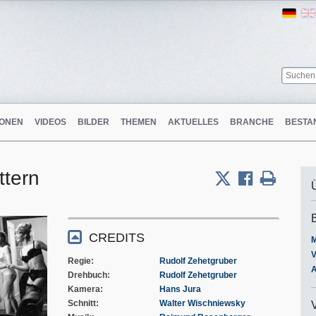
Ger
ONEN
VIDEOS
BILDER
THEMEN
AKTUELLES
BRANCHE
BESTA
ttern
CREDITS
M
V
Regie
Rudolf Zehetgruber
A
Drehbuch
Rudolf Zehetgruber
Kamera
Hans Jura
Schnitt
Walter Wischniewsky