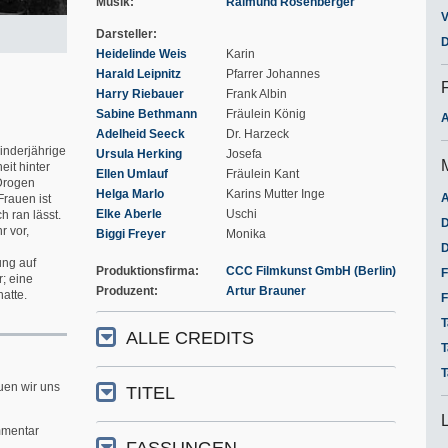
Musik
Raimund Rosenberger
V
Darsteller
D
Heidelinde Weis
Karin
Harald Leipnitz
Pfarrer Johannes
Harry Riebauer
Frank Albin
Sabine Bethmann
Fräulein König
A
Adelheid Seeck
Dr. Harzeck
inderjährige
Ursula Herking
Josefa
it hinter
Ellen Umlauf
Fräulein Kant
 Drogen
Helga Marlo
Karins Mutter Inge
A
Frauen ist
Elke Aberle
Uschi
h ran lässt.
D
r vor,
Biggi Freyer
Monika
D
ung auf
Produktionsfirma
CCC Filmkunst GmbH (Berlin)
F
r; eine
Produzent
Artur Brauner
atte.
F
T
ALLE CREDITS
T
T
uen wir uns
TITEL
mentar
FASSUNGEN