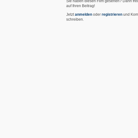
Sie haben diesen Film gesehen? Dann fre
auf Ihren Beitrag!
Jetzt
anmelden
oder
registrieren
und Kom
schreiben.