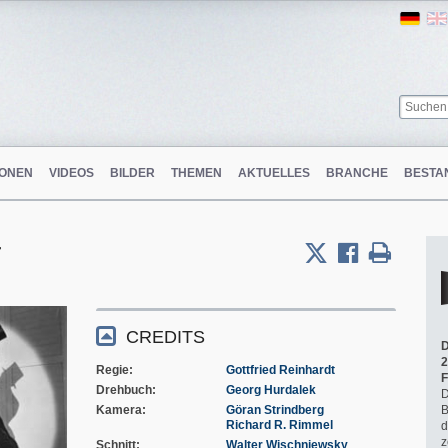
Ger
ONEN
VIDEOS
BILDER
THEMEN
AKTUELLES
BRANCHE
BESTA
r
CREDITS
D
2
Regie
Gottfried Reinhardt
F
Drehbuch
Georg Hurdalek
D
Kamera
Göran Strindberg
B
Richard R. Rimmel
d
z
Schnitt
Walter Wischniewsky