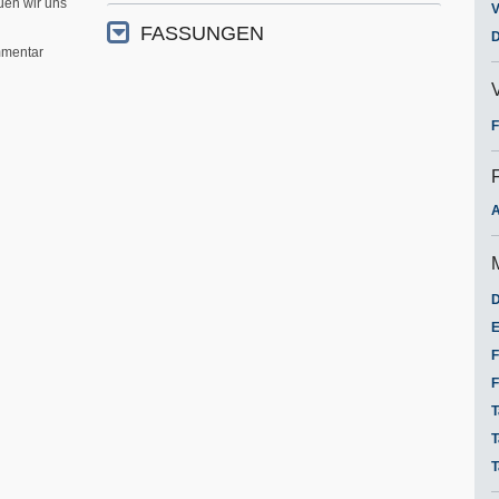
uen wir uns
V
FASSUNGEN
D
mentar
F
A
D
E
F
F
T
T
T