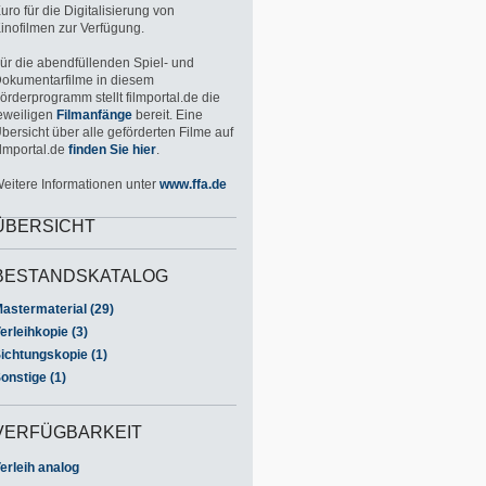
uro für die Digitalisierung von
inofilmen zur Verfügung.
ür die abendfüllenden Spiel- und
okumentarfilme in diesem
örderprogramm stellt filmportal.de die
eweiligen
Filmanfänge
bereit. Eine
bersicht über alle geförderten Filme auf
ilmportal.de
finden Sie hier
.
eitere Informationen unter
www.ffa.de
ÜBERSICHT
BESTANDSKATALOG
astermaterial (29)
erleihkopie (3)
ichtungskopie (1)
onstige (1)
VERFÜGBARKEIT
erleih analog