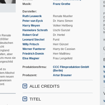
E
Musik
Franz Grothe
K
Darsteller
F
Ruth Leuwerik
Renate Mueller
D
Peter van Eyck
Dr. Hans Simon
F
j
Harry Meyen
Volker Hellberg
Ü
Hannelore Schroth
Uschi Gunzel
f
Robert Graf
Dr. Hertel
in Renate
 1930er
Leonard Steckel
Furst
W
m deutschen
Willy Fritsch
Herr Günzel
acht
Werner Fuetterer
Harry de Cassian
England
Friedrich Domin
Herr Matthieu
lten, aber
zis muss sie
Elsa Wagner
Frau Lengefeld
ängeschild
M
Produktionsfirma
CCC Filmproduktion GmbH
nd zu
(Berlin)
V
 dem Alkohol
Produzent
Artur Brauner
einem neuen
S
ngewiesen
S
ord.
ALLE CREDITS
TITEL
V