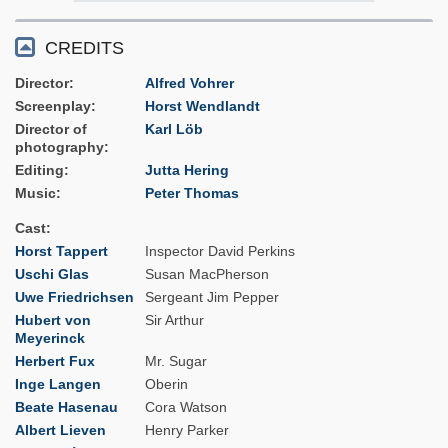
CREDITS
Director
Alfred Vohrer
Screenplay
Horst Wendlandt
Director of
Karl Löb
photography
Editing
Jutta Hering
Music
Peter Thomas
Cast
Horst Tappert
Inspector David Perkins
Uschi Glas
Susan MacPherson
Uwe Friedrichsen
Sergeant Jim Pepper
Hubert von
Sir Arthur
Meyerinck
Herbert Fux
Mr. Sugar
Inge Langen
Oberin
Beate Hasenau
Cora Watson
Albert Lieven
Henry Parker