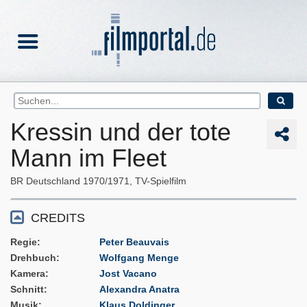
Kressin und der tote
Mann im Fleet
BR Deutschland
1970/1971
TV-Spielfilm
CREDITS
Regie
Peter Beauvais
Drehbuch
Wolfgang Menge
Kamera
Jost Vacano
Schnitt
Alexandra Anatra
Musik
Klaus Doldinger