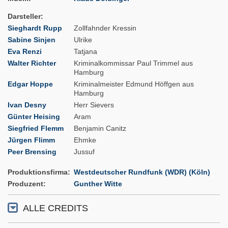
Darsteller
Sieghardt Rupp
Zollfahnder Kressin
Sabine Sinjen
Ulrike
Eva Renzi
Tatjana
Walter Richter
Kriminalkommissar Paul Trimmel aus
Hamburg
Edgar Hoppe
Kriminalmeister Edmund Höffgen aus
Hamburg
Ivan Desny
Herr Sievers
Günter Heising
Aram
Siegfried Flemm
Benjamin Canitz
Jürgen Flimm
Ehmke
Peer Brensing
Jussuf
Produktionsfirma
Westdeutscher Rundfunk (WDR) (Köln)
Produzent
Gunther Witte
ALLE CREDITS