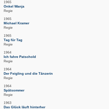
1965
Onkel Wanja
Regie
1965
Michael Kramer
Regie
1965
Tag für Tag
Regie
1964
Ich fahre Patschold
Regie
1964
Der Feigling und die Tänzerin
Regie
1964
Spätsommer
Regie
1963
Das Glück läuft hinterher