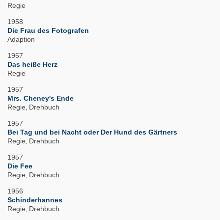
Regie
1958
Die Frau des Fotografen
Adaption
1957
Das heiße Herz
Regie
1957
Mrs. Cheney's Ende
Regie
Drehbuch
1957
Bei Tag und bei Nacht oder Der Hund des Gärtners
Regie
Drehbuch
1957
Die Fee
Regie
Drehbuch
1956
Schinderhannes
Regie
Drehbuch