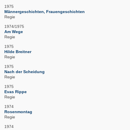
1975
Männergeschichten, Frauengeschichten
Regie
1974/1975
Am Wege
Regie
1975
Hilde Breitner
Regie
1975
Nach der Scheidung
Regie
1975
Evas Rippe
Regie
1974
Rosenmontag
Regie
1974