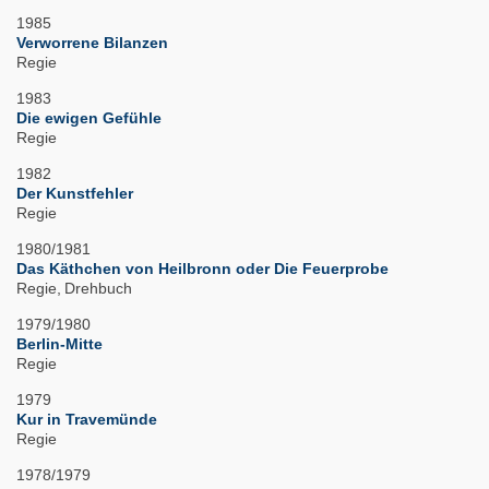
1985
Verworrene Bilanzen
Regie
1983
Die ewigen Gefühle
Regie
1982
Der Kunstfehler
Regie
1980/1981
Das Käthchen von Heilbronn oder Die Feuerprobe
Regie
Drehbuch
1979/1980
Berlin-Mitte
Regie
1979
Kur in Travemünde
Regie
1978/1979