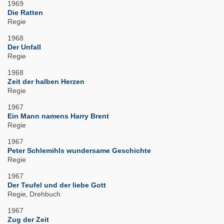
1969
Die Ratten
Regie
1968
Der Unfall
Regie
1968
Zeit der halben Herzen
Regie
1967
Ein Mann namens Harry Brent
Regie
1967
Peter Schlemihls wundersame Geschichte
Regie
1967
Der Teufel und der liebe Gott
Regie
Drehbuch
1967
Zug der Zeit