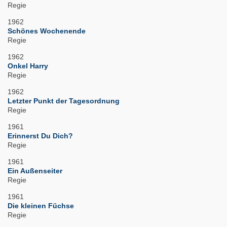
Regie
1962
Schönes Wochenende
Regie
1962
Onkel Harry
Regie
1962
Letzter Punkt der Tagesordnung
Regie
1961
Erinnerst Du Dich?
Regie
1961
Ein Außenseiter
Regie
1961
Die kleinen Füchse
Regie