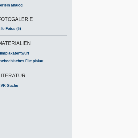
erleih analog
FOTOGALERIE
lle Fotos (5)
MATERIALIEN
ilmplakatentwurf
schechisches Filmplakat
LITERATUR
KVK-Suche