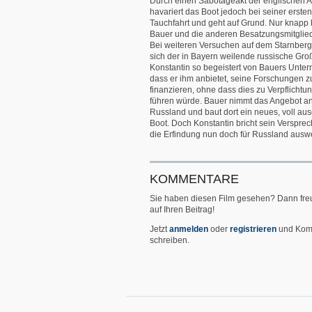
Durch einen Sabotageakt der englischen 
havariert das Boot jedoch bei seiner erste
Tauchfahrt und geht auf Grund. Nur knapp
Bauer und die anderen Besatzungsmitgliede
Bei weiteren Versuchen auf dem Starnberg
sich der in Bayern weilende russische Groß
Konstantin so begeistert von Bauers Unt
dass er ihm anbietet, seine Forschungen z
finanzieren, ohne dass dies zu Verpflicht
führen würde. Bauer nimmt das Angebot an,
Russland und baut dort ein neues, voll aus
Boot. Doch Konstantin bricht sein Versprec
die Erfindung nun doch für Russland auswe
KOMMENTARE
Sie haben diesen Film gesehen? Dann fre
auf Ihren Beitrag!
Jetzt
anmelden
oder
registrieren
und Kom
schreiben.