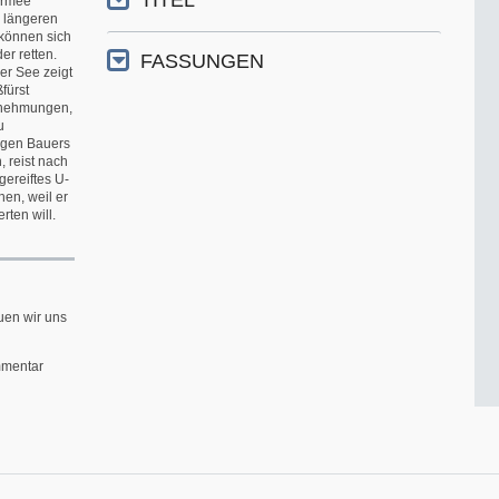
Armee
n längeren
 können sich
r retten.
FASSUNGEN
er See zeigt
fürst
ernehmungen,
u
ungen Bauers
 reist nach
gereiftes U-
hen, weil er
rten will.
uen wir uns
mentar