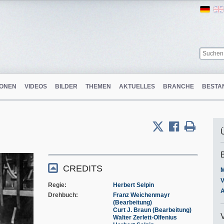
Ger
ONEN
VIDEOS
BILDER
THEMEN
AKTUELLES
BRANCHE
BESTA
CREDITS
M
V
Regie
Herbert Selpin
A
Drehbuch
Franz Weichenmayr
(Bearbeitung)
Curt J. Braun (Bearbeitung)
Walter Zerlett-Olfenius