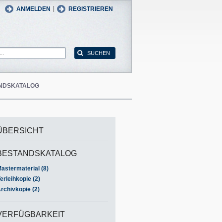
man
English
|
ANMELDEN
REGISTRIEREN
NDSKATALOG
ÜBERSICHT
BESTANDSKATALOG
astermaterial (8)
erleihkopie (2)
rchivkopie (2)
VERFÜGBARKEIT