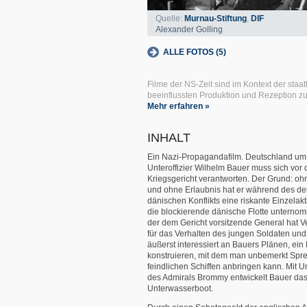
Quelle:
Murnau-Stiftung
,
DIF
Alexander Golling
ALLE FOTOS (5)
Filme der NS-Zeit sind im Kontext der staat
beeinflussten Produktion und Rezeption z
Mehr erfahren »
INHALT
Ein Nazi-Propagandafilm. Deutschland um
Unteroffizier Wilhelm Bauer muss sich vor
Kriegsgericht verantworten. Der Grund: oh
und ohne Erlaubnis hat er während des de
dänischen Konflikts eine riskante Einzelak
die blockierende dänische Flotte unterno
der dem Gericht vorsitzende General hat V
für das Verhalten des jungen Soldaten und
äußerst interessiert an Bauers Plänen, ein
konstruieren, mit dem man unbemerkt Spr
feindlichen Schiffen anbringen kann. Mit U
des Admirals Brommy entwickelt Bauer das
Unterwasserboot.