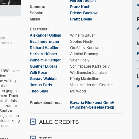
Herbert Selpin
V
Kamera
Franz Koch
Schnitt
Friedel Buckow
Musik
Franz Doelle
A
Darsteller
Alexander Golling
Wilhelm Bauer
lich
Eva Immermann
Sophie Hösly
u sehen.
Richard Häußler
Großfürst Konstantin
F
Herbert Hübner
Admiral Brommy
Wilhelm P. Krüger
Vater Hösly
T
Günther Lüders
Schiffsbauer Karl Hösly
 1850 – der
Willi Rose
Werftmeister Schultze
 dem
Gustav Waldau
König Maximilian
ne Auftrag
Justus Paris
Vorsitzender des Gerichts
utsch-
tion gegen
Theo Shall
Mr. Wood
mmen. Doch
erständnis
Produktionsfirma
Bavaria Filmkunst GmbH
 ist zudem
(München-Geiselgasteig)
 Boot zu
engsätze an
nterstützung
ALLE CREDITS
 erste
TITEL