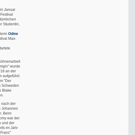
 im Januar
Festival
ntümlichen
r Studentin,
lerin
Odine
stival Max-
tartete
Bühnenarbeit
nigin" wurde
18 an der
 aufgeführt.
em "Der
in Schweden
n Blake
en.
, nach der
te Johannes
m. Beim
Romy war der
o und der
its im Jahr
 Franz"