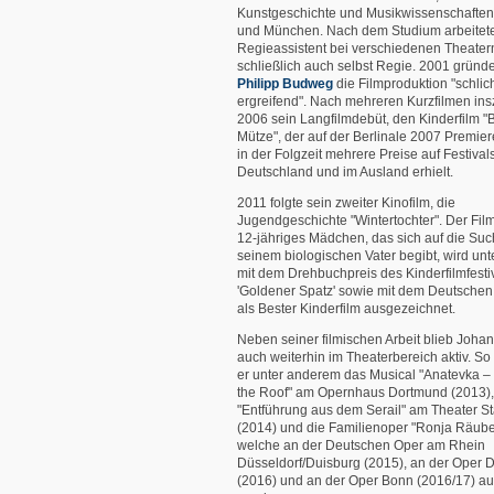
Kunstgeschichte und Musikwissenschaften
und München. Nach dem Studium arbeitete
Regieassistent bei verschiedenen Theatern
schließlich auch selbst Regie. 2001 gründe
Philipp Budweg
die Filmproduktion "schlic
ergreifend". Nach mehreren Kurzfilmen ins
2006 sein Langfilmdebüt, den Kinderfilm "
Mütze", der auf der Berlinale 2007 Premier
in der Folgzeit mehrere Preise auf Festivals
Deutschland und im Ausland erhielt.
2011 folgte sein zweiter Kinofilm, die
Jugendgeschichte "Wintertochter". Der Fil
12-jähriges Mädchen, das sich auf die Su
seinem biologischen Vater begibt, wird un
mit dem Drehbuchpreis des Kinderfilmfesti
'Goldener Spatz' sowie mit dem Deutschen
als Bester Kinderfilm ausgezeichnet.
Neben seiner filmischen Arbeit blieb Joh
auch weiterhin im Theaterbereich aktiv. So
er unter anderem das Musical "Anatevka – 
the Roof" am Opernhaus Dortmund (2013),
"Entführung aus dem Serail" am Theater St
(2014) und die Familienoper "Ronja Räuber
welche an der Deutschen Oper am Rhein
Düsseldorf/Duisburg (2015), an der Oper 
(2016) und an der Oper Bonn (2016/17) au