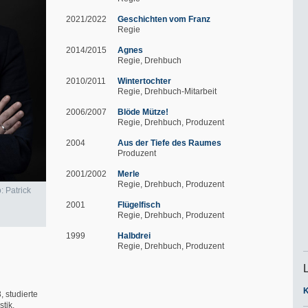
2021/2022
Geschichten vom Franz
Regie
2014/2015
Agnes
Regie
Drehbuch
2010/2011
Wintertochter
Regie
Drehbuch-Mitarbeit
2006/2007
Blöde Mütze!
Regie
Drehbuch
Produzent
2004
Aus der Tiefe des Raumes
Produzent
2001/2002
Merle
Regie
Drehbuch
Produzent
o: Patrick
2001
Flügelfisch
Regie
Drehbuch
Produzent
1999
Halbdrei
Regie
Drehbuch
Produzent
 studierte
tik,