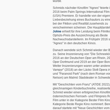
wurde.
Schmids nächster Kinofilm "Agnes" feierte
2016 beim Palm Springs International Film 
(USA) Premiere. Er handelte von der eige
Liebesbeziehung eines Buchautors zu eine
bei der Fiktion und Realität zusehends zu
verschwimmen scheinen. Die Hauptdarstel
Johne
erhielt für ihre Leistung beim Filmfe
Ophüls-Preis die Auszeichnung als Beste
Nachwuchsdarstellerin. Im Frühjahr 2016 s
"Agnes" in den deutschen Kinos.
Danach wendete sich Schmid wieder der 
zu. Seine Inszenierung von "Die Schneekö
2016 an der Deutschen Oper am Rhein, 20
Oper Dortmund und 2019 an der Oper Bonn
Weiter Inszenierungen waren unter ander
Vampyr" (2018) an der Läcko Slott Opera 
und "Paranoid Park" (nach dem Roman vo
Nelson) am Malmö Stadsteater in Schwed
Mit "Geschichten vom Franz" (AT/DE 2022)
gleichnamigen Kinderbuchreihe, realisier
Schmid wieder einen erfolgreichen Kinofil
österreichischen Fernseh- und Filmpreis 
Film unter in der Kategorie Bester Film Kin
Kategorie Beste Regie Kino nominiert. Bere
darauf startete mit "Neue Geschichten vom