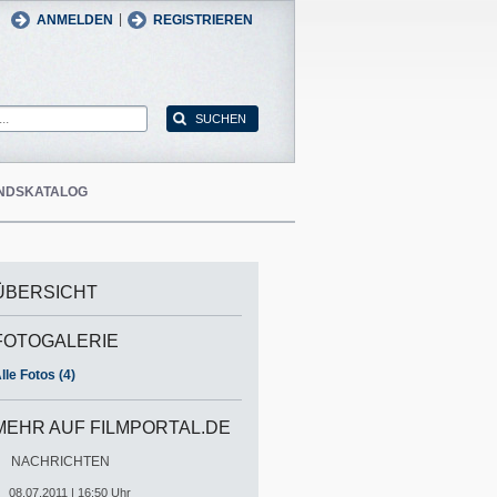
man
English
|
ANMELDEN
REGISTRIEREN
NDSKATALOG
ÜBERSICHT
FOTOGALERIE
lle Fotos (4)
MEHR AUF FILMPORTAL.DE
NACHRICHTEN
08.07.2011 | 16:50 Uhr