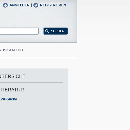
man
English
|
ANMELDEN
REGISTRIEREN
NDSKATALOG
ÜBERSICHT
LITERATUR
KVK-Suche