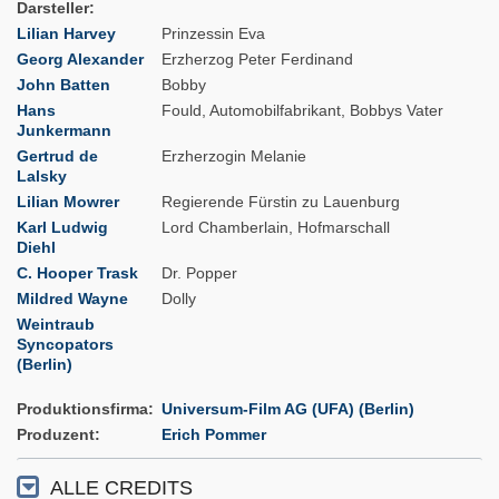
Darsteller
Lilian Harvey
Prinzessin Eva
Georg Alexander
Erzherzog Peter Ferdinand
John Batten
Bobby
Hans
Fould, Automobilfabrikant, Bobbys Vater
Junkermann
Gertrud de
Erzherzogin Melanie
Lalsky
Lilian Mowrer
Regierende Fürstin zu Lauenburg
Karl Ludwig
Lord Chamberlain, Hofmarschall
Diehl
C. Hooper Trask
Dr. Popper
Mildred Wayne
Dolly
Weintraub
Syncopators
(Berlin)
Produktionsfirma
Universum-Film AG (UFA) (Berlin)
Produzent
Erich Pommer
ALLE CREDITS