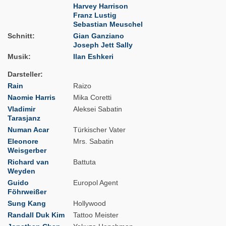
Harvey Harrison
Franz Lustig
Sebastian Meuschel
Schnitt
Gian Ganziano
Joseph Jett Sally
Musik
Ilan Eshkeri
Darsteller
Rain
Raizo
Naomie Harris
Mika Coretti
Vladimir
Aleksei Sabatin
Tarasjanz
Numan Acar
Türkischer Vater
Eleonore
Mrs. Sabatin
Weisgerber
Richard van
Battuta
Weyden
Guido
Europol Agent
Föhrweißer
Sung Kang
Hollywood
Randall Duk Kim
Tattoo Meister