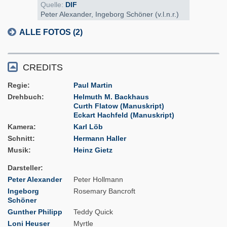
Quelle:
DIF
Peter Alexander, Ingeborg Schöner (v.l.n.r.)
ALLE FOTOS (2)
CREDITS
Regie
Paul Martin
Drehbuch
Helmuth M. Backhaus
Curth Flatow (Manuskript)
Eckart Hachfeld (Manuskript)
Kamera
Karl Löb
Schnitt
Hermann Haller
Musik
Heinz Gietz
Darsteller
Peter Alexander
Peter Hollmann
Ingeborg
Rosemary Bancroft
Schöner
Gunther Philipp
Teddy Quick
Loni Heuser
Myrtle