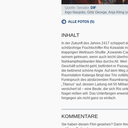
Quelle: Senator,
DIF
Ingo Naujoks, Götz George, Anja Kling (v.l
ALLE FOTOS (5)
INHALT
In der Zukunft des Jahres 2417 schippert d
schlitzohrige Frachtschiffer Rio Kowalski m
klapprigen Weltraum-Shuttle „Kowalski-Ca
seinem getreuen, wenn auch leicht überho
Nahkampfreplikanten Max durchs All. Weil
Geschäft schlecht geht, befördert er Passag
die betörend schöne Angie. Auf dem Weg z
Raumstation Katanga fängt das Trio zufälli
Funkspruch des abstürzenden Raumtransp
„Titanus“ auf, dessen Ladung mit 50 Millia
versichert ist – eine Beute, die sich Rio un
Nagel reißen will. Das Unterfangen erweist
hingegen als nicht ganz so einfach.
KOMMENTARE
Sie haben diesen Film gesehen? Dann fre