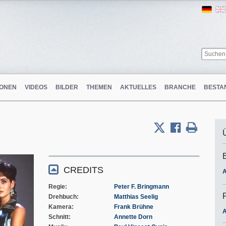
Ger
ONEN
VIDEOS
BILDER
THEMEN
AKTUELLES
BRANCHE
BESTA
CREDITS
A
Regie
Peter F. Bringmann
Drehbuch
Matthias Seelig
Kamera
Frank Brühne
A
Schnitt
Annette Dorn