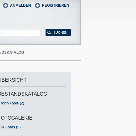
man
English
|
ANMELDEN
REGISTRIEREN
NDSKATALOG
ÜBERSICHT
BESTANDSKATALOG
rchivkopie (2)
FOTOGALERIE
lle Fotos (5)