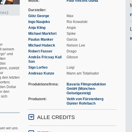
Musik
Paul Vincent Gunia
Darsteller
.n.r.)
F
Götz George
Max
Ingo Naujoks
Rio Kowalski
Anja Kling
Angie
Michael Markfort
Spike
Paulus Manker
Garcia
er
Michael Habeck
Nelson Lee
it seinem
Robert Fasser
Drago
rgo“ und
András Fricsay Kali
Gibson
lten
Son
 das
Sigo Lorfeo
Luigi
iere, zuletzt
ur
Andreas Kunze
Mann am Totalisator
g den letzten
orters
Produktionsfirma
Bavaria Filmproduktion
rden Dollar
GmbH (München-
ter den
Geiselgasteig)
 sich
Produzent
Veith von Fürstenberg
Günter Rohrbach
ALLE CREDITS
uen wir uns