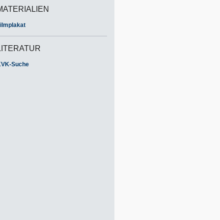
MATERIALIEN
ilmplakat
LITERATUR
KVK-Suche