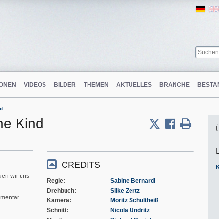
Ger
ONEN
VIDEOS
BILDER
THEMEN
AKTUELLES
BRANCHE
BESTA
nd
ne Kind
m
CREDITS
uen wir uns
Regie
Sabine Bernardi
Drehbuch
Silke Zertz
mentar
Kamera
Moritz Schultheiß
Schnitt
Nicola Undritz