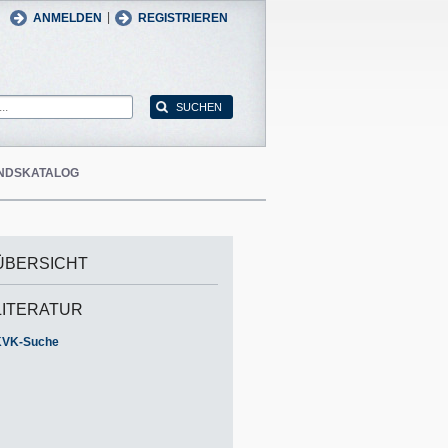
man
English
|
ANMELDEN
REGISTRIEREN
NDSKATALOG
ÜBERSICHT
LITERATUR
KVK-Suche