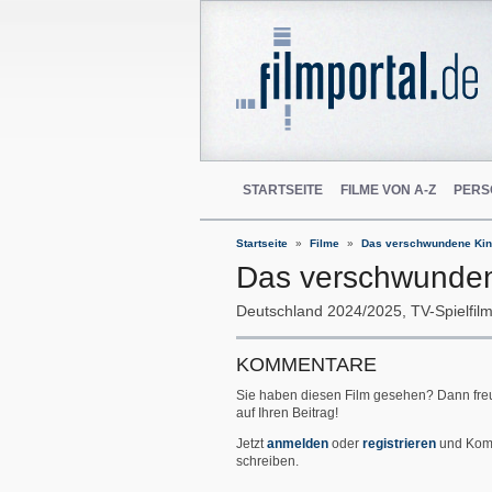
STARTSEITE
FILME VON A-Z
PERS
Startseite
Filme
Das verschwundene Ki
Das verschwunde
Deutschland
2024/2025
TV-Spielfil
KOMMENTARE
Sie haben diesen Film gesehen? Dann fre
auf Ihren Beitrag!
Jetzt
anmelden
oder
registrieren
und Kom
schreiben.