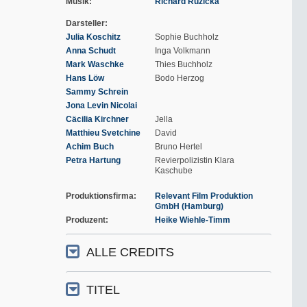
Musik
Richard Ruzicka
Darsteller
Julia Koschitz
Sophie Buchholz
Anna Schudt
Inga Volkmann
Mark Waschke
Thies Buchholz
Hans Löw
Bodo Herzog
Sammy Schrein
Jona Levin Nicolai
Cäcilia Kirchner
Jella
Matthieu Svetchine
David
Achim Buch
Bruno Hertel
Petra Hartung
Revierpolizistin Klara
Kaschube
Produktionsfirma
Relevant Film Produktion
GmbH (Hamburg)
Produzent
Heike Wiehle-Timm
ALLE CREDITS
TITEL