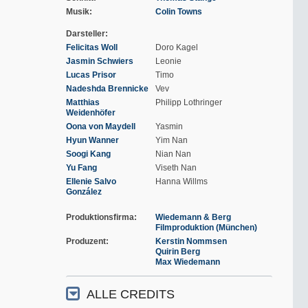
Musik
Colin Towns
Darsteller
Felicitas Woll
Doro Kagel
Jasmin Schwiers
Leonie
Lucas Prisor
Timo
Nadeshda Brennicke
Vev
Matthias
Philipp Lothringer
Weidenhöfer
Oona von Maydell
Yasmin
Hyun Wanner
Yim Nan
Soogi Kang
Nian Nan
Yu Fang
Viseth Nan
Ellenie Salvo
Hanna Willms
González
Produktionsfirma
Wiedemann & Berg
Filmproduktion (München)
Produzent
Kerstin Nommsen
Quirin Berg
Max Wiedemann
ALLE CREDITS