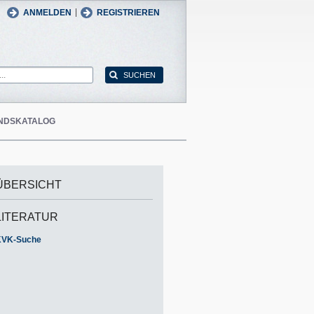
man
English
|
ANMELDEN
REGISTRIEREN
NDSKATALOG
ÜBERSICHT
LITERATUR
KVK-Suche