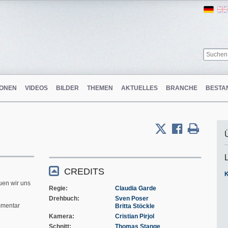
Ger
ONEN
VIDEOS
BILDER
THEMEN
AKTUELLES
BRANCHE
BESTA
CREDITS
uen wir uns
Regie
Claudia Garde
Drehbuch
Sven Poser
mentar
Britta Stöckle
Kamera
Cristian Pirjol
Schnitt
Thomas Stange