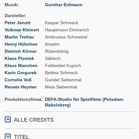
Musik
Gunther Erdmann
Darsteller
Peter Janott
Kaspar Schmeck
Volkmar Kleinert
Hauptmann Emmerich
Martin Trettau
Ambrosius Schmelzel
Henry Hübchen
Anselm
Dietrich Körner
Rübenkönig
Klaus Piontek
Säbisch
Klaus Manchen
Feldwebel Kupsch
Karin Gregorek
Bettina Schmeck
Cornelia Voß
Gundel Siebenmal
Renate Heymer
Meta Siebenmal
Produktionsfirma
DEFA-Studio für Spielfilme (Potsdam-
Babelsberg)
ALLE CREDITS
TITEL