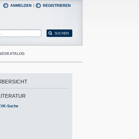
man
English
|
ANMELDEN
REGISTRIEREN
NDSKATALOG
ÜBERSICHT
LITERATUR
KVK-Suche