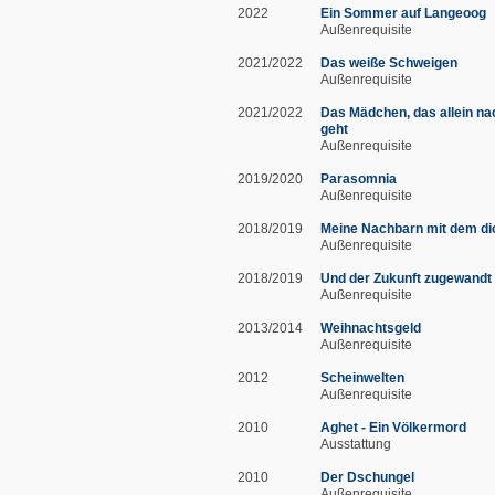
2022
Ein Sommer auf Langeoog
Außenrequisite
2021/2022
Das weiße Schweigen
Außenrequisite
2021/2022
Das Mädchen, das allein na
geht
Außenrequisite
2019/2020
Parasomnia
Außenrequisite
2018/2019
Meine Nachbarn mit dem d
Außenrequisite
2018/2019
Und der Zukunft zugewandt
Außenrequisite
2013/2014
Weihnachtsgeld
Außenrequisite
2012
Scheinwelten
Außenrequisite
2010
Aghet - Ein Völkermord
Ausstattung
2010
Der Dschungel
Außenrequisite