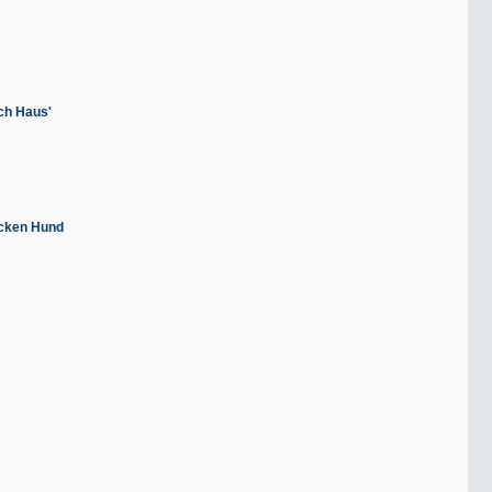
ch Haus'
icken Hund