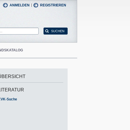
man
English
|
ANMELDEN
REGISTRIEREN
NDSKATALOG
ÜBERSICHT
LITERATUR
KVK-Suche