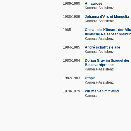
1989/1990
Amaurose
Kamera-Assistenz
1988/1989
Johanna d'Arc of Mongolia
Kamera-Assistenz
1985
China - die Künste - der Allt
filmische Reisebeschreibun
Kamera-Assistenz
1984/1985
André schafft sie alle
Kamera-Assistenz
1983/1984
Dorian Gray im Spiegel der
Boulevardpresse
Kamera-Assistenz
1982/1983
Utopia
Kamera-Assistenz
1978/1979
Wir mahlen mit Wind
Kamera