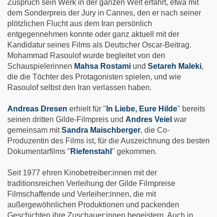
Zuspruch sein Werk in der ganzen Welt erfährt, etwa mit
dem Sonderpreis der Jury in Cannes, den er nach seiner
plötzlichen Flucht aus dem Iran persönlich
entgegennehmen konnte oder ganz aktuell mit der
Kandidatur seines Films als Deutscher Oscar-Beitrag.
Mohammad Rasoulof wurde begleitet von den
Schauspielerinnen
Mahsa Rostami
und
Setareh Maleki
,
die die Töchter des Protagonisten spielen, und wie
Rasoulof selbst den Iran verlassen haben.
Andreas Dresen
erhielt für "
In Liebe, Eure Hilde
" bereits
seinen dritten Gilde-Filmpreis und
Andres Veiel
war
gemeinsam mit
Sandra Maischberger
, die Co-
Produzentin des Films ist, für die Auszeichnung des besten
Dokumentarfilms "
Riefenstahl
" gekommen.
Seit 1977 ehren Kinobetreiber:innen mit der
traditionsreichen Verleihung der Gilde Filmpreise
Filmschaffende und Verleiher:innen, die mit
außergewöhnlichen Produktionen und packenden
Geschichten ihre Zuschauer:innen begeistern. Auch in