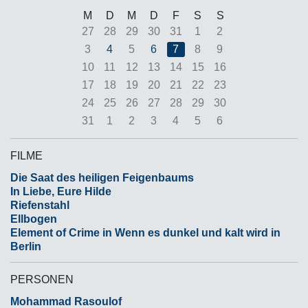
M
D
M
D
F
S
S
27
28
29
30
31
1
2
3
4
5
6
7
8
9
10
11
12
13
14
15
16
17
18
19
20
21
22
23
24
25
26
27
28
29
30
31
1
2
3
4
5
6
FILME
Die Saat des heiligen Feigenbaums
In Liebe, Eure Hilde
Riefenstahl
Ellbogen
Element of Crime in Wenn es dunkel und kalt wird in
Berlin
PERSONEN
Mohammad Rasoulof