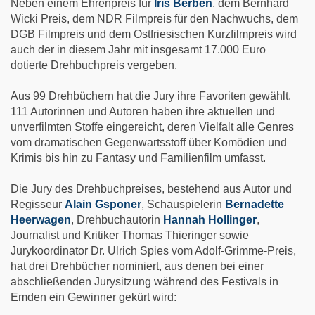
Neben einem Ehrenpreis für
Iris Berben
, dem Bernhard
Wicki Preis, dem NDR Filmpreis für den Nachwuchs, dem
DGB Filmpreis und dem Ostfriesischen Kurzfilmpreis wird
auch der in diesem Jahr mit insgesamt 17.000 Euro
dotierte Drehbuchpreis vergeben.
Aus 99 Drehbüchern hat die Jury ihre Favoriten gewählt.
111 Autorinnen und Autoren haben ihre aktuellen und
unverfilmten Stoffe eingereicht, deren Vielfalt alle Genres
vom dramatischen Gegenwartsstoff über Komödien und
Krimis bis hin zu Fantasy und Familienfilm umfasst.
Die Jury des Drehbuchpreises, bestehend aus Autor und
Regisseur
Alain Gsponer
, Schauspielerin
Bernadette
Heerwagen
, Drehbuchautorin
Hannah Hollinger
,
Journalist und Kritiker Thomas Thieringer sowie
Jurykoordinator Dr. Ulrich Spies vom Adolf-Grimme-Preis,
hat drei Drehbücher nominiert, aus denen bei einer
abschließenden Jurysitzung während des Festivals in
Emden ein Gewinner gekürt wird: