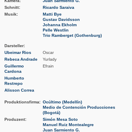
Kamera
Juan Sarmiento G.
Schnitt
Ricardo Saraiva
Musik
Matti Bye
Gustav Davidsson
Johanna Ekholm
Pelle Westlin
Trio Ramberget (Gothenburg)
Darsteller
Ubeimar Rios
Oscar
Rebeca Andrade
Yurlady
Guillermo
Efrain
Cardona
Humberto
Restrepo
Alisson Correa
Produktionsfirma
Ocúltimo (Medellín)
Medio de Contención Producciones
(Bogotá)
Produzent
Simón Mesa Soto
Manuel Ruiz Montealegre
Juan Sarmiento G.