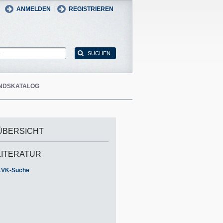
man
English
|
ANMELDEN
REGISTRIEREN
NDSKATALOG
ÜBERSICHT
LITERATUR
KVK-Suche