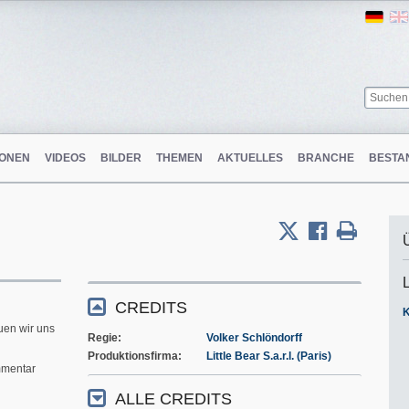
Ger
ONEN
VIDEOS
BILDER
THEMEN
AKTUELLES
BRANCHE
BESTA
CREDITS
uen wir uns
Regie
Volker Schlöndorff
Produktionsfirma
Little Bear S.a.r.l. (Paris)
mentar
ALLE CREDITS