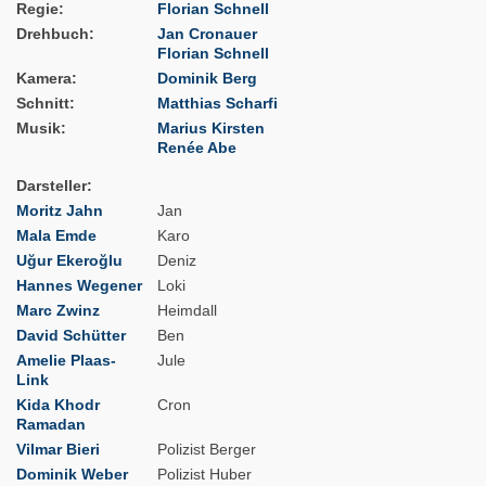
Regie
Florian Schnell
Drehbuch
Jan Cronauer
Florian Schnell
Kamera
Dominik Berg
Schnitt
Matthias Scharfi
Musik
Marius Kirsten
Renée Abe
Darsteller
Moritz Jahn
Jan
Mala Emde
Karo
Uğur Ekeroğlu
Deniz
Hannes Wegener
Loki
Marc Zwinz
Heimdall
David Schütter
Ben
Amelie Plaas-
Jule
Link
Kida Khodr
Cron
Ramadan
Vilmar Bieri
Polizist Berger
Dominik Weber
Polizist Huber