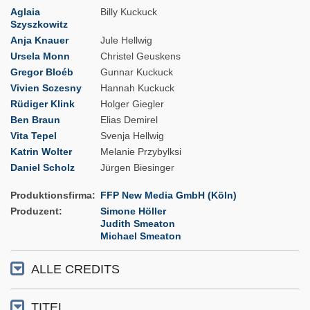
Aglaia
Billy Kuckuck
Szyszkowitz
Anja Knauer
Jule Hellwig
Ursela Monn
Christel Geuskens
Gregor Bloéb
Gunnar Kuckuck
Vivien Sczesny
Hannah Kuckuck
Rüdiger Klink
Holger Giegler
Ben Braun
Elias Demirel
Vita Tepel
Svenja Hellwig
Katrin Wolter
Melanie Przybylksi
Daniel Scholz
Jürgen Biesinger
Produktionsfirma
FFP New Media GmbH (Köln)
Produzent
Simone Höller
Judith Smeaton
Michael Smeaton
ALLE CREDITS
TITEL