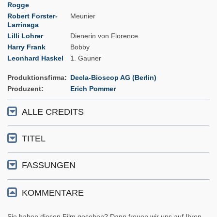
Rogge
Robert Forster-
Meunier
Larrinaga
Lilli Lohrer
Dienerin von Florence
Harry Frank
Bobby
Leonhard Haskel
1. Gauner
Produktionsfirma
Decla-Bioscop AG (Berlin)
Produzent
Erich Pommer
ALLE CREDITS
TITEL
FASSUNGEN
KOMMENTARE
Sie haben diesen Film gesehen? Dann freuen wir uns auf Ihren