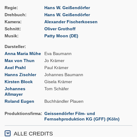
Regie
Hans W. Geißendörfer
Drehbuch
Hans W. Geißendörfer
Kamera
Alexander Fischerkoesen
Schnitt
Oliver Grothoff
Musik
Patty Moon (DE)
Darsteller
Anna Maria Mühe
Eva Baumann
Max von Thun
Jo Krämer
Axel Prahl
Paul Krämer
Hanns Zischler
Johannes Baumann
Kirsten Block
Gisela Krämer
Johannes
Tom Schäfer
Allmayer
Roland Eugen
Buchhändler Plauen
Produktionsfirma
Geissendörfer Film- und
Fernsehproduktion KG (GFF) (Köln)
ALLE CREDITS