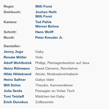
Regie
Willi Forst
Drehbuch
Jochen Huth
Willi Forst
Kamera
Ted Pahle
Werner Bohne
Schnitt
Hans Wolff
Musik
Peter Kreuder Jr.
Darsteller
Jenny Jugo
Gaby
Renate Müller
Viola
Adolf Wohlbrück
Philipp, Plantagenbesitzer auf Java
Heinz Rühmann
David Clemens, Rennfahrer
Hilde Hildebrand
Aimée, Modesaloninhaberin
Heinz Salfner
Gabys Vater
Will Dohm
Theodor, Kammerdiener
Julia Serda
Passagier an Violas Tisch
Toni Tetzlaff
Mädchen bei Gaby
Erich Dunskus
Zollbeamter