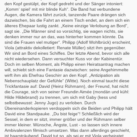
den Kopf gestülpt, der Kopf gedreht und der Sänger intoniert:
„Komm‘ spiel‘ mit mir blinde Kuh“. Die Band hat verbundene
Augen, die Kamera fährt zurück, tanzende Paare drängen sich
dazwischen, bis die Fahrt an einem Tisch endet, an dem sich ein
älteres Ehepaar lustig zankt. „Keine einzige Verlobung an Bord“,
sagt sie. „Die Männer sind so vorsichtig, sie wagen nichts, sie
denken immer nur an das, was hinterher kommen könnte. Da
sind die Frauen viel mutiger“. Philipp (Adolf Wohlbrück) erscheint,
Viola (attraktiv dekolletiert: Renate Müller) sitzt ihm gegenüber.
Wir sind an Bord eines Schiffes. Der letzte Abend, bevor sich alle
nicht wiedersehen. Dann versuchter Kuss vor der Kabinentür.
Doch im selben Moment, als Philipp einen Heiratsantrag machen
will, schiebt sich eine Fantasie dazwischen: seine Angehimmelte
wirft ihm als Ehefrau Geschirr an den Kopf. „Antizipation als
Nebenschauplatz der Gefühle“ (Witte). Noch einmal taucht diese
Trickfantasie auf: David (Heinz Rühmann), der Freund, hat nicht
die Courage, sich von seiner Freundin Aimée (mondän und kühl:
Hilde Hildebrand) zu trennen, um sich mit Gaby (kess und
selbstbewusst: Jenny Jugo) zu verloben. Durch
Übereinanderkopieren verdoppeln sich die Beiden und Philipp hält
David eine Standpauke. „Du bist feige“! Schließlich wird der
Sessel, in dem er sitzt, immer größer und der Rühmann selber
immer kleiner. Wünsche, Ängste, Lust - so lassen sich innere
Ambivalenzen filmisch umsetzen. Was dann allerdings geschieht,
ist haarsträubend. David tut so, als sei er mit Viola verheiratet,