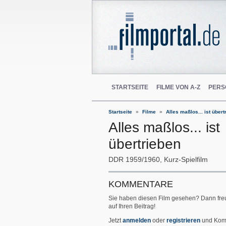
STARTSEITE
FILME VON A-Z
PERS
Startseite
Filme
Alles maßlos... ist übert
Alles maßlos... ist
übertrieben
DDR
1959/1960
Kurz-Spielfilm
KOMMENTARE
Sie haben diesen Film gesehen? Dann fre
auf Ihren Beitrag!
Jetzt
anmelden
oder
registrieren
und Kom