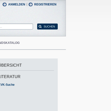
man
English
|
ANMELDEN
REGISTRIEREN
NDSKATALOG
ÜBERSICHT
LITERATUR
KVK-Suche