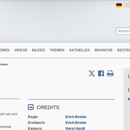
Ger
ONEN
VIDEOS
BILDER
THEMEN
AKTUELLES
BRANCHE
BESTA
rieben
CREDITS
uen wir uns
Regie
Erich Brehm
Drehbuch
Erich Brehm
mentar
Kamera
Horst Hardt