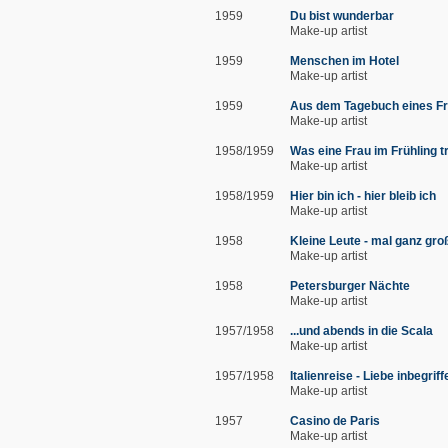
1959
Du bist wunderbar
Make-up artist
1959
Menschen im Hotel
Make-up artist
1959
Aus dem Tagebuch eines F
Make-up artist
1958/1959
Was eine Frau im Frühling 
Make-up artist
1958/1959
Hier bin ich - hier bleib ich
Make-up artist
1958
Kleine Leute - mal ganz gro
Make-up artist
1958
Petersburger Nächte
Make-up artist
1957/1958
...und abends in die Scala
Make-up artist
1957/1958
Italienreise - Liebe inbegriff
Make-up artist
1957
Casino de Paris
Make-up artist