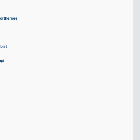
Wörthersee
 bist
ppi
t