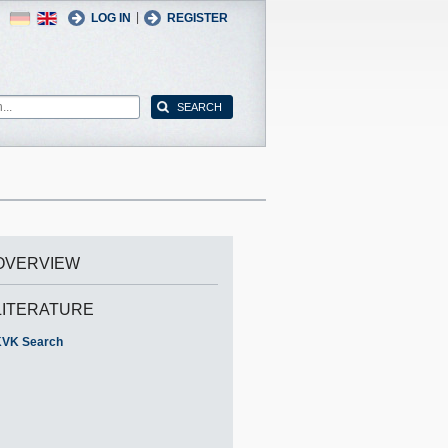
German
English
|
LOG IN
REGISTER
OVERVIEW
LITERATURE
VK Search