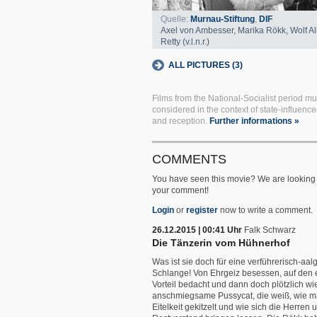
Quelle:
Murnau-Stiftung
,
DIF
Axel von Ambesser, Marika Rökk, Wolf A
Retty (v.l.n.r.)
ALL PICTURES (3)
Films from the National-Socialist period mu
considered in the context of state-influenc
and reception.
Further informations »
COMMENTS
You have seen this movie? We are looking 
your comment!
Login
or
register
now to write a comment.
26.12.2015 | 00:41 Uhr
Falk Schwarz
Die Tänzerin vom Hühnerhof
Was ist sie doch für eine verführerisch-aalg
Schlange! Von Ehrgeiz besessen, auf den
Vorteil bedacht und dann doch plötzlich wi
anschmiegsame Pussycat, die weiß, wie m
Eitelkeit gekitzelt und wie sich die Herren