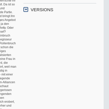
errschte ihr
. Da ist so
 und
VERSIONS
e Partie.
nd bringt ihn
tiges Angebot
t ja den
etty. Oder
osef?
einbruch
Regisseur
 Rollenbruch
t schon die
niges
lisierten
eine Frau in
d, die
ert, weil man
dig in
- mit einer
iegende
m-Alliancen
schaut
rgerissen
wingenden
chen
ich erobert,
erher und