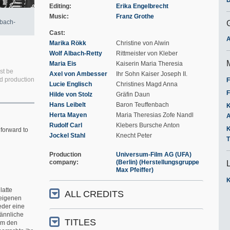
Editing
Erika Engelbrecht
Music
Franz Grothe
lbach-
Cast
A
Marika Rökk
Christine von Alwin
Wolf Albach-Retty
Rittmeister von Kleber
Maria Eis
Kaiserin Maria Theresia
st be
Axel von Ambesser
Ihr Sohn Kaiser Joseph II.
ed production
F
Lucie Englisch
Christines Magd Anna
F
Hilde von Stolz
Gräfin Daun
Hans Leibelt
Baron Teuffenbach
K
Herta Mayen
Maria Theresias Zofe Nandl
A
Rudolf Carl
Klebers Bursche Anton
K
forward to
Jockel Stahl
Knecht Peter
T
Production
Universum-Film AG (UFA)
company
(Berlin) (Herstellungsgruppe
Max Pfeiffer)
K
latte
ALL CREDITS
 eigenen
eder eine
ännliche
TITLES
 um den