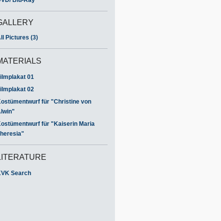
GALLERY
ll Pictures (3)
MATERIALS
ilmplakat 01
ilmplakat 02
ostümentwurf für "Christine von
lwin"
ostümentwurf für "Kaiserin Maria
heresia"
LITERATURE
VK Search