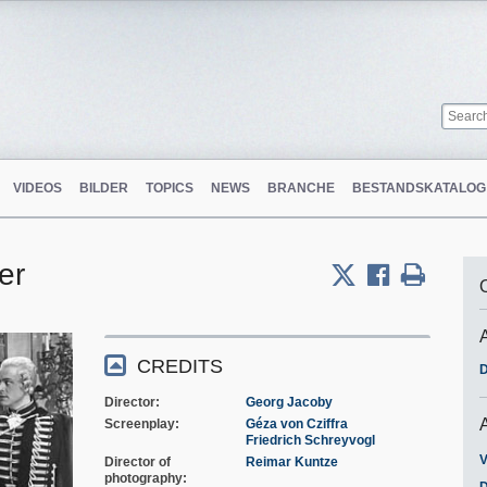
VIDEOS
BILDER
TOPICS
NEWS
BRANCHE
BESTANDSKATALOG
er
CREDITS
D
Director
Georg Jacoby
Screenplay
Géza von Cziffra
Friedrich Schreyvogl
V
Director of
Reimar Kuntze
photography
D