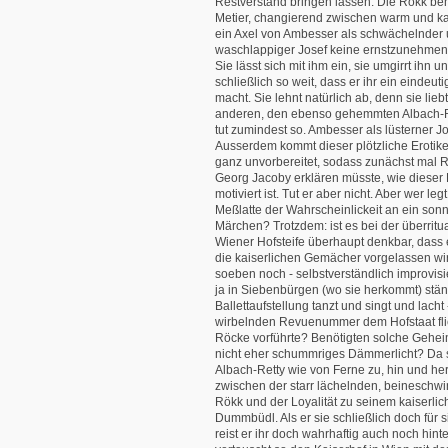
Restverstand bringen lassen. Die Rökk beh
Metier, changierend zwischen warm und kalt
ein Axel von Ambesser als schwächelnder
waschlappiger Josef keine ernstzunehmend
Sie lässt sich mit ihm ein, sie umgirrt ihn u
schließlich so weit, dass er ihr ein eindeu
macht. Sie lehnt natürlich ab, denn sie lieb
anderen, den ebenso gehemmten Albach-R
tut zumindest so. Ambesser als lüsterner J
Ausserdem kommt dieser plötzliche Erotik
ganz unvorbereitet, sodass zunächst mal 
Georg Jacoby erklären müsste, wie dieser
motiviert ist. Tut er aber nicht. Aber wer leg
Meßlatte der Wahrscheinlickeit an ein son
Märchen? Trotzdem: ist es bei der überritua
Wiener Hofsteife überhaupt denkbar, dass 
die kaiserlichen Gemächer vorgelassen wir
soeben noch - selbstverständlich improvisi
ja in Siebenbürgen (wo sie herkommt) stän
Ballettaufstellung tanzt und singt und lacht 
wirbelnden Revuenummer dem Hofstaat fl
Röcke vorführte? Benötigten solche Gehei
nicht eher schummriges Dämmerlicht? Da 
Albach-Retty wie von Ferne zu, hin und he
zwischen der starr lächelnden, beinesch
Rökk und der Loyalität zu seinem kaiserli
Dummbüdl. Als er sie schließlich doch für s
reist er ihr doch wahrhaftig auch noch hint