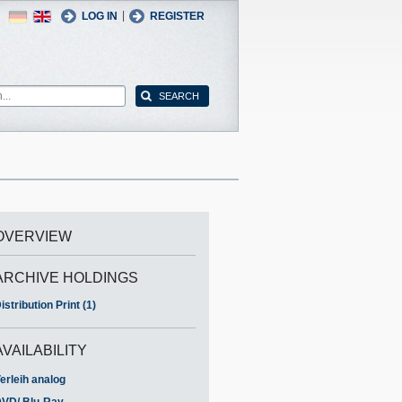
German
English
|
LOG IN
REGISTER
OVERVIEW
ARCHIVE HOLDINGS
istribution Print (1)
AVAILABILITY
erleih analog
VD/ Blu-Ray