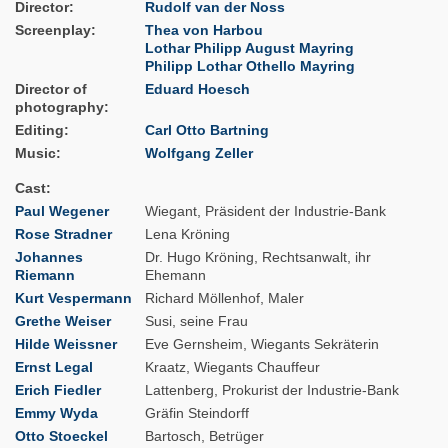
Director
Rudolf van der Noss
Screenplay
Thea von Harbou
Lothar Philipp August Mayring
Philipp Lothar Othello Mayring
Director of
Eduard Hoesch
photography
Editing
Carl Otto Bartning
Music
Wolfgang Zeller
Cast
Paul Wegener
Wiegant, Präsident der Industrie-Bank
Rose Stradner
Lena Kröning
Johannes
Dr. Hugo Kröning, Rechtsanwalt, ihr
Riemann
Ehemann
Kurt Vespermann
Richard Möllenhof, Maler
Grethe Weiser
Susi, seine Frau
Hilde Weissner
Eve Gernsheim, Wiegants Sekräterin
Ernst Legal
Kraatz, Wiegants Chauffeur
Erich Fiedler
Lattenberg, Prokurist der Industrie-Bank
Emmy Wyda
Gräfin Steindorff
Otto Stoeckel
Bartosch, Betrüger