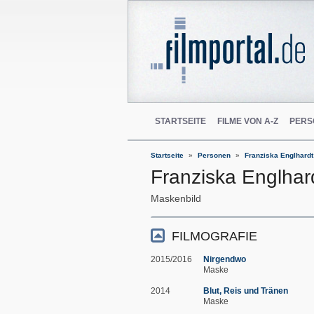
STARTSEITE
FILME VON A-Z
PERS
Startseite
Personen
Franziska Englhardt
Franziska Englhar
Maskenbild
FILMOGRAFIE
2015/2016
Nirgendwo
Maske
2014
Blut, Reis und Tränen
Maske