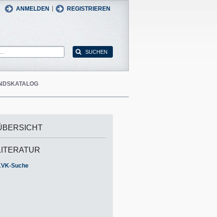
man
English
|
ANMELDEN
REGISTRIEREN
NDSKATALOG
ÜBERSICHT
LITERATUR
KVK-Suche