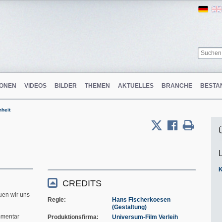
Ger
ONEN
VIDEOS
BILDER
THEMEN
AKTUELLES
BRANCHE
BESTA
nheit
d
CREDITS
uen wir uns
Regie
Hans Fischerkoesen
(Gestaltung)
mentar
Produktionsfirma
Universum-Film Verleih