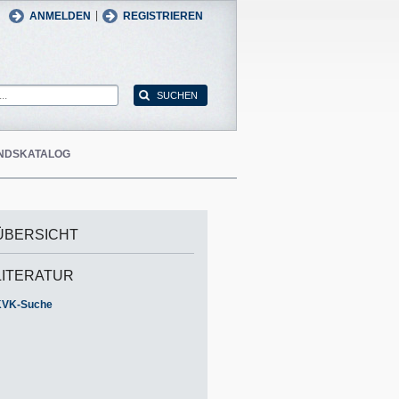
man
English
|
ANMELDEN
REGISTRIEREN
NDSKATALOG
ÜBERSICHT
LITERATUR
KVK-Suche