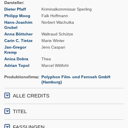
Darsteller
Dieter Pfaff
Kriminalkommissar Sperling
Philipp Moog
Falk Hoffmann
Hans-Joachim
Norbert Wachutka
Grubel
Anna Böttcher
Waltraud Schütze
Carin C. Tietze
Marie Winter
Jan-Gregor
Jens Caspari
Kremp
Anica Dobra
Thea
Adrian Topol
Marcel Wittfoht
Produktionsfirma
Polyphon Film- und Fernseh GmbH
(Hamburg)
ALLE CREDITS
TITEL
FASSUNGEN