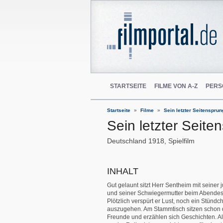
STARTSEITE
FILME VON A-Z
PERS
Startseite
Filme
Sein letzter Seitensprun
Sein letzter Seite
Deutschland
1918
Spielfilm
INHALT
Gut gelaunt sitzt Herr Sentheim mit seiner
und seiner Schwiegermutter beim Abende
Plötzlich verspürt er Lust, noch ein Stündc
auszugehen. Am Stammtisch sitzen schon 
Freunde und erzählen sich Geschichten. A