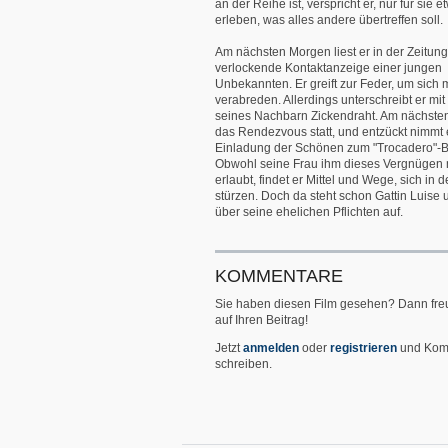
an der Reihe ist, verspricht er, nur für sie 
erleben, was alles andere übertreffen soll.
Am nächsten Morgen liest er in der Zeitung
verlockende Kontaktanzeige einer jungen
Unbekannten. Er greift zur Feder, um sich m
verabreden. Allerdings unterschreibt er m
seines Nachbarn Zickendraht. Am nächsten
das Rendezvous statt, und entzückt nimmt 
Einladung der Schönen zum "Trocadero"-Ba
Obwohl seine Frau ihm dieses Vergnügen 
erlaubt, findet er Mittel und Wege, sich in 
stürzen. Doch da steht schon Gattin Luise u
über seine ehelichen Pflichten auf.
KOMMENTARE
Sie haben diesen Film gesehen? Dann fre
auf Ihren Beitrag!
Jetzt
anmelden
oder
registrieren
und Kom
schreiben.