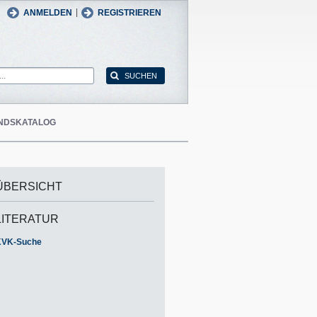
man
English
|
ANMELDEN
REGISTRIEREN
NDSKATALOG
ÜBERSICHT
LITERATUR
KVK-Suche