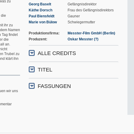
etwas zu
Georg Baselt
Gefängnisdirektor
Käthe Dorsch
Frau des Gefängnisdirektors
 die
Paul Biensfeldt
Gauner
Marie von Bülow
Schwiegermutter
it ihr zu
it dem Namen
Produktionsfirma
Messter-Film GmbH (Berlin)
 Tag findet
Produzent
Oskar Messter (?)
er die
ll an.
nicht
ALLE CREDITS
den Trubel zu
nd klärt ihn
TITEL
FASSUNGEN
uen wir uns
mentar