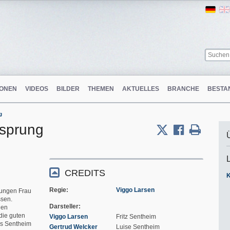
Ger
ONEN
VIDEOS
BILDER
THEMEN
AKTUELLES
BRANCHE
BESTA
g
nsprung
CREDITS
Regie
Viggo Larsen
 jungen Frau
ssen.
Darsteller
hen
die guten
Viggo Larsen
Fritz Sentheim
ls Sentheim
Gertrud Welcker
Luise Sentheim