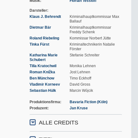
Musik
Florian Tessloff
Darsteller
Klaus J. Behrendt
Kriminalhauptkommissar Max
Ballauf
Dietmar Bär
Kriminalhauptkommissar
Freddy Schenk
Roland Riebeling
Kommissar Norbert Jütte
Tinka Fürst
Kriminaltechnikerin Natalie
Förster
Katharina Marie
Stefanie Schreiter
Schubert
Tilla Kratochwil
Monika Lehnen
Roman Knižka
Jost Lehnen
Ben Münchow
Timo Eckhoff
Vladimir Korneev
David Gross
Sebastian Hülk
Marcin Wójcik
Produktionsfirma
Bavaria Fiction (Köln)
Produzent
Jan Kruse
ALLE CREDITS