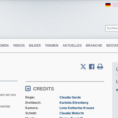
Ger
ONEN
VIDEOS
BILDER
THEMEN
AKTUELLES
BRANCHE
BESTA
m
CREDITS
uen wir uns
Regie
Claudia Garde
Drehbuch
Karlotta Ehrenberg
mentar
Kamera
Lena Katharina Krause
Schnitt
Claudia Wolscht