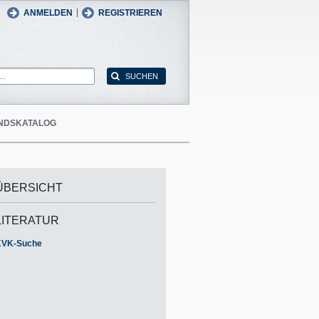
man
English
|
ANMELDEN
REGISTRIEREN
NDSKATALOG
ÜBERSICHT
LITERATUR
KVK-Suche