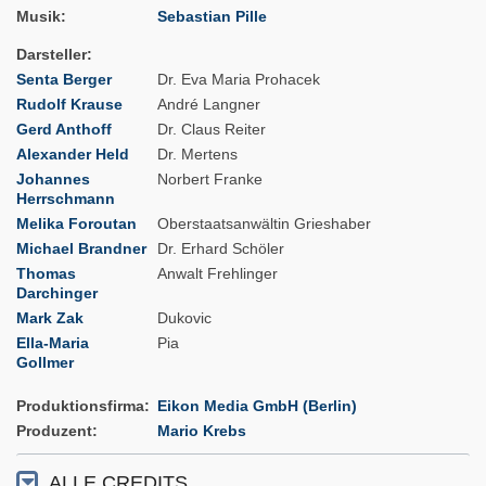
Musik
Sebastian Pille
Darsteller
Senta Berger
Dr. Eva Maria Prohacek
Rudolf Krause
André Langner
Gerd Anthoff
Dr. Claus Reiter
Alexander Held
Dr. Mertens
Johannes
Norbert Franke
Herrschmann
Melika Foroutan
Oberstaatsanwältin Grieshaber
Michael Brandner
Dr. Erhard Schöler
Thomas
Anwalt Frehlinger
Darchinger
Mark Zak
Dukovic
Ella-Maria
Pia
Gollmer
Produktionsfirma
Eikon Media GmbH (Berlin)
Produzent
Mario Krebs
ALLE CREDITS