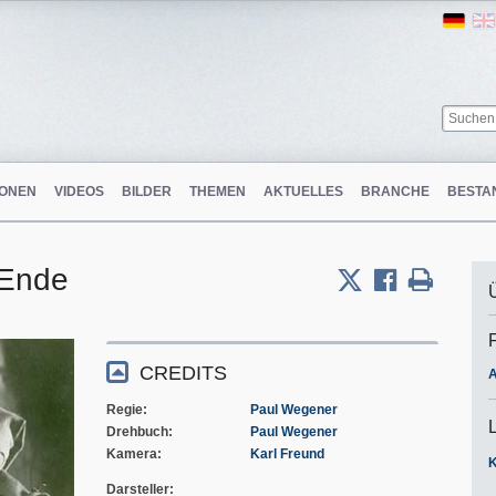
Ger
ONEN
VIDEOS
BILDER
THEMEN
AKTUELLES
BRANCHE
BESTA
 Ende
CREDITS
A
Regie
Paul Wegener
Drehbuch
Paul Wegener
Kamera
Karl Freund
Darsteller