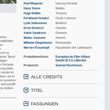
Paul Wegener
Herzog Ferrante
Hans Sturm
Matteo
Hugo Döblin
Trivulzio
Ferdinand Gregori
Guido Colonna
Lyda Salmonova
Beatrice
Ernst Deutsch
Orlando
Adele Sandrock
Dienerin
 seine
Walter Janssen
Antonio
ittelalter
Wilhelm Diegelmann
Rüstmeister
 er
Werner Krauskopf
Hauptmann der Leibwache
r
Doch es
eheime "Bund
Produktionsfirma
Europäische Film-Allianz
GmbH (E.F.A.) (Berlin)
stigen
n Ferrante
Produzent
Samuel Rachmann
rzog töten.
o landet im
ALLE CREDITS
mben, wo er
ders ansehen
 und schafft
 zu stoßen.
TITEL
FASSUNGEN