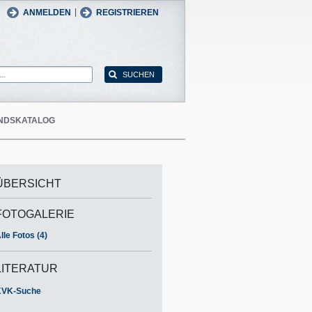
man
English
|
ANMELDEN
REGISTRIEREN
NDSKATALOG
ÜBERSICHT
FOTOGALERIE
lle Fotos (4)
LITERATUR
KVK-Suche