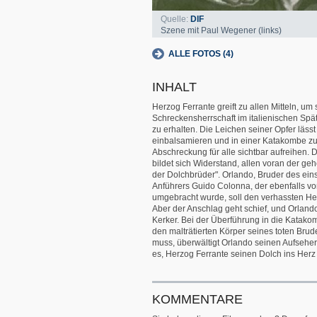
Quelle:
DIF
Szene mit Paul Wegener (links)
ALLE FOTOS (4)
INHALT
Herzog Ferrante greift zu allen Mitteln, um
Schreckensherrschaft im italienischen Spätm
zu erhalten. Die Leichen seiner Opfer lässt
einbalsamieren und in einer Katakombe zu
Abschreckung für alle sichtbar aufreihen. 
bildet sich Widerstand, allen voran der g
der Dolchbrüder". Orlando, Bruder des ein
Anführers Guido Colonna, der ebenfalls vo
umgebracht wurde, soll den verhassten He
Aber der Anschlag geht schief, und Orland
Kerker. Bei der Überführung in die Katako
den malträtierten Körper seines toten Bru
muss, überwältigt Orlando seinen Aufseher
es, Herzog Ferrante seinen Dolch ins Herz
KOMMENTARE